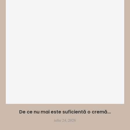
De ce nu mai este suficientă o cremă...
iulie 24, 2026