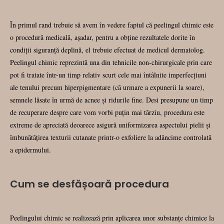
În primul rand trebuie să avem în vedere faptul că peelingul chimic este
o procedură medicală, așadar, pentru a obține rezultatele dorite în
condiții siguranță deplină, el trebuie efectuat de medicul dermatolog.
Peelingul chimic reprezintă una din tehnicile non-chirurgicale prin care
pot fi tratate într-un timp relativ scurt cele mai întâlnite imperfecţiuni
ale tenului precum hiperpigmentare (că urmare a expunerii la soare),
semnele lăsate în urmă de acnee şi ridurile fine. Desi presupune un timp
de recuperare despre care vom vorbi puțin mai tărziu, procedura este
extreme de apreciată deoarece asigură uniformizarea aspectului pielii şi
îmbunătăţirea texturii cutanate printr-o exfoliere la adâncime controlată
a epidermului.
Cum se desfășoară procedura
Peelingului chimic se realizează prin aplicarea unor substanțe chimice la