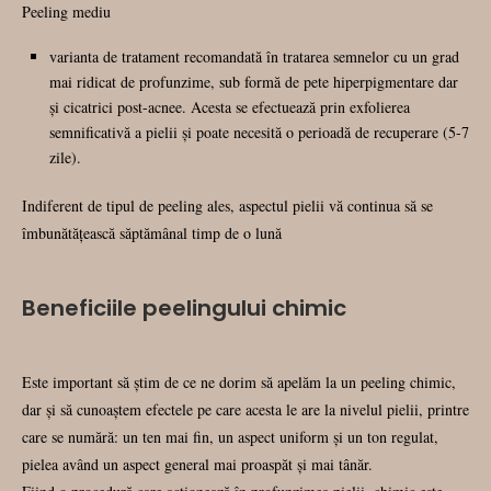
Peeling mediu
varianta de tratament recomandată în tratarea semnelor cu un grad
mai ridicat de profunzime, sub formă de pete hiperpigmentare dar
și cicatrici post-acnee. Acesta se efectuează prin exfolierea
semnificativă a pielii și poate necesită o perioadă de recuperare (5-7
zile).
Indiferent de tipul de peeling ales, aspectul pielii vă continua să se
îmbunătăţească săptămânal timp de o lună
Beneficiile peelingului chimic
Este important să știm de ce ne dorim să apelăm la un peeling chimic,
dar și să cunoaștem efectele pe care acesta le are la nivelul pielii, printre
care se numără: un ten mai fin, un aspect uniform şi un ton regulat,
pielea având un aspect general mai proaspăt şi mai tânăr.