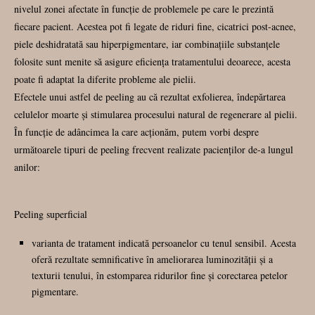
nivelul zonei afectate în funcție de problemele pe care le prezintă
fiecare pacient. Acestea pot fi legate de riduri fine, cicatrici post-acnee,
piele deshidratată sau hiperpigmentare, iar combinațiile substanțele
folosite sunt menite să asigure eficienţa tratamentului deoarece, acesta
poate fi adaptat la diferite probleme ale pielii.
Efectele unui astfel de peeling au că rezultat exfolierea, îndepărtarea
celulelor moarte și stimularea procesului natural de regenerare al pielii.
În funcție de adâncimea la care acționăm, putem vorbi despre
următoarele tipuri de peeling frecvent realizate pacienților de-a lungul
anilor:
Peeling superficial
varianta de tratament indicată persoanelor cu tenul sensibil. Acesta
oferă rezultate semnificative în ameliorarea luminozității și a
texturii tenului, în estomparea ridurilor fine și corectarea petelor
pigmentare.