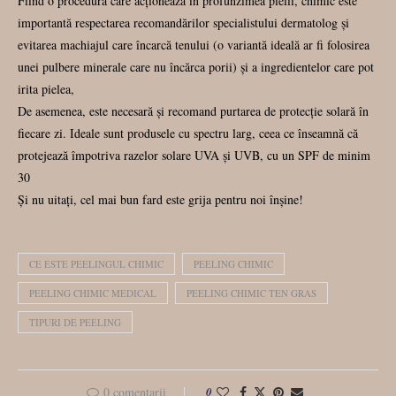
Fiind o procedură care acționează în profunzimea pielii, chimic este
importantă respectarea recomandărilor specialistului dermatolog şi
evitarea machiajul care încarcă tenului (o variantă ideală ar fi folosirea
unei pulbere minerale care nu încărca porii) şi a ingredientelor care pot
irita pielea,
De asemenea, este necesară și recomand purtarea de protecţie solară în
fiecare zi. Ideale sunt produsele cu spectru larg, ceea ce înseamnă că
protejează împotriva razelor solare UVA şi UVB, cu un SPF de minim
30
Și nu uitați, cel mai bun fard este grija pentru noi înșine!
CE ESTE PEELINGUL CHIMIC
PEELING CHIMIC
PEELING CHIMIC MEDICAL
PEELING CHIMIC TEN GRAS
TIPURI DE PEELING
0 comentarii
0