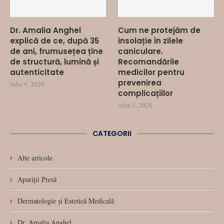
Dr. Amalia Anghel
Cum ne protejăm de
explică de ce, după 35
insolație în zilele
de ani, frumusețea ține
caniculare.
de structură, lumină și
Recomandările
autenticitate
medicilor pentru
prevenirea
iulie 9, 2026
complicațiilor
iulie 3, 2026
CATEGORII
Alte articole
Apariții Presă
Dermatologie și Estetică Medicală
Dr. Amalia Anghel