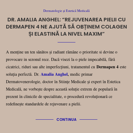
Dermatologie și Estetică Medicală
DR. AMALIA ANGHEL: “REJUVENAREA PIELII CU
DERMAPEN 4 NE AJUTĂ SĂ OBȚINEM COLAGEN
ȘI ELASTINĂ LA NIVEL MAXIM”
A menține un ten sănătos și radiant rămâne o prioritate si devine o
provocare in sezonul rece. Dacă visezi la o piele impecabilă, fără
Dermapen 4
cicatrici, riduri sau alte imperfecțiuni, tratamentul cu
este
Amalia Anghel
,
soluția perfectă. Dr.
medic primar
Dermatovenerologie, doctor în Stiințe Medicale și expert în Estetica
Medicală, ne vorbește despre această soluție extrem de populară în
prezent în clinicile de specialitate, o procedură revoluționară ce
redefinește standardele de rejuvenare a pielii.
CONTINUA