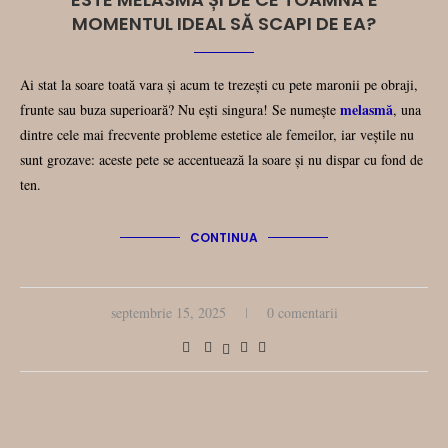
MOMENTUL IDEAL SĂ SCAPI DE EA?
Ai stat la soare toată vara și acum te trezești cu pete maronii pe obraji,
melasmă
frunte sau buza superioară? Nu ești singura! Se numește
, una
dintre cele mai frecvente probleme estetice ale femeilor, iar veștile nu
sunt grozave: aceste pete se accentuează la soare și nu dispar cu fond de
ten.
CONTINUA
septembrie 15, 2025
0 comentarii