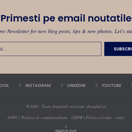
Primesti pe email noutatile
my Newsletter for new blog posts, tips & new photos. Let's st
BOOK
INSTAGRAM
LINKEDIN
YOUTUBE
@2026 - Toate drepturile rezervate. dranghel.ro
ANPC
|
Politica de confidentialitate - GDPR
|
Politica Cookie - setări
INAPOI SUS