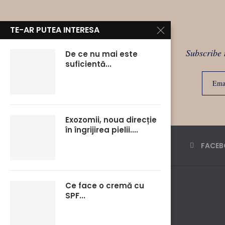
TE-AR PUTEA INTERESA
Subscribe 
De ce nu mai este
suficientă...
Exozomii, noua direcție
în îngrijirea pielii....
FACE
Ce face o cremă cu
SPF...