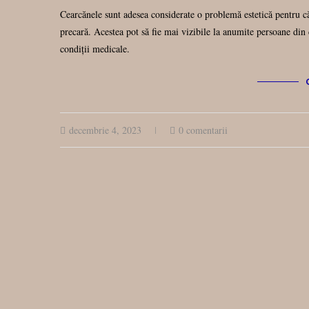
Cearcănele sunt adesea considerate o problemă estetică pentru că
precară. Acestea pot să fie mai vizibile la anumite persoane din c
condiții medicale.
decembrie 4, 2023
0 comentarii