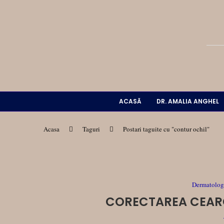
ACASĂ
DR. AMALIA ANGHEL
Acasa
Taguri
Postari taguite cu "contur ochil"
Dermatologi
CORECTAREA CEARC