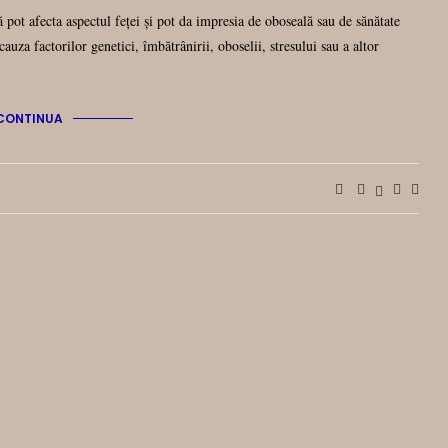
 pot afecta aspectul feței și pot da impresia de oboseală sau de sănătate
auza factorilor genetici, îmbătrânirii, oboselii, stresului sau a altor
CONTINUA