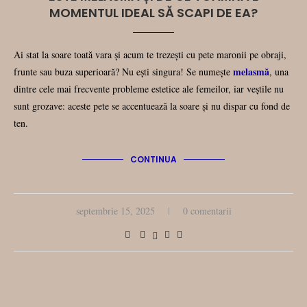
MOMENTUL IDEAL SĂ SCAPI DE EA?
Ai stat la soare toată vara și acum te trezești cu pete maronii pe obraji,
melasmă
frunte sau buza superioară? Nu ești singura! Se numește
, una
dintre cele mai frecvente probleme estetice ale femeilor, iar veștile nu
sunt grozave: aceste pete se accentuează la soare și nu dispar cu fond de
ten.
CONTINUA
septembrie 15, 2025
0 comentarii