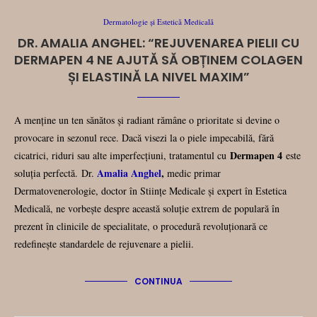
Dermatologie și Estetică Medicală
DR. AMALIA ANGHEL: “REJUVENAREA PIELII CU
DERMAPEN 4 NE AJUTĂ SĂ OBȚINEM COLAGEN
ȘI ELASTINĂ LA NIVEL MAXIM”
A menține un ten sănătos și radiant rămâne o prioritate si devine o
provocare in sezonul rece. Dacă visezi la o piele impecabilă, fără
Dermapen 4
cicatrici, riduri sau alte imperfecțiuni, tratamentul cu
este
Amalia Anghel
,
soluția perfectă. Dr.
medic primar
Dermatovenerologie, doctor în Stiințe Medicale și expert în Estetica
Medicală, ne vorbește despre această soluție extrem de populară în
prezent în clinicile de specialitate, o procedură revoluționară ce
redefinește standardele de rejuvenare a pielii.
CONTINUA