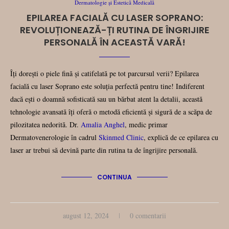
Dermatologie și Estetică Medicală
EPILAREA FACIALĂ CU LASER SOPRANO:
REVOLUȚIONEAZĂ-ȚI RUTINA DE ÎNGRIJIRE
PERSONALĂ ÎN ACEASTĂ VARĂ!
Îți dorești o piele fină și catifelată pe tot parcursul verii? Epilarea
facială cu laser Soprano este soluția perfectă pentru tine! Indiferent
dacă ești o doamnă sofisticată sau un bărbat atent la detalii, această
tehnologie avansată îți oferă o metodă eficientă și sigură de a scăpa de
pilozitatea nedorită. Dr.
Amalia Anghel
, medic primar
Dermatovenerologie în cadrul
Skinmed Clinic
, explică de ce epilarea cu
laser ar trebui să devină parte din rutina ta de îngrijire personală.
CONTINUA
august 12, 2024
0 comentarii