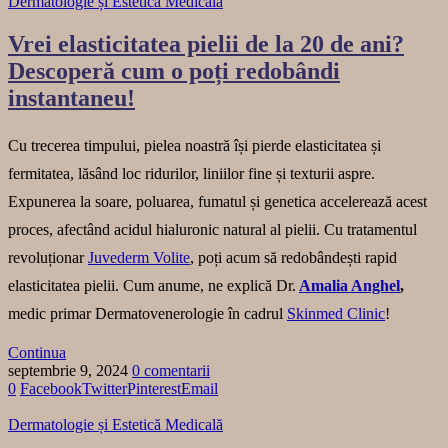
Dermatologie și Estetică Medicală
Vrei elasticitatea pielii de la 20 de ani?
Descoperă cum o poți redobândi
instantaneu!
Cu trecerea timpului, pielea noastră își pierde elasticitatea și
fermitatea, lăsând loc ridurilor, liniilor fine și texturii aspre.
Expunerea la soare, poluarea, fumatul și genetica accelerează acest
proces, afectând acidul hialuronic natural al pielii. Cu tratamentul
revoluționar
Juvederm Volite
, poți acum să redobândești rapid
elasticitatea pielii. Cum anume, ne explică Dr.
Amalia Anghel
,
medic primar Dermatovenerologie în cadrul
Skinmed Clinic
!
Continua
septembrie 9, 2024
0 comentarii
0
Facebook
Twitter
Pinterest
Email
Dermatologie și Estetică Medicală