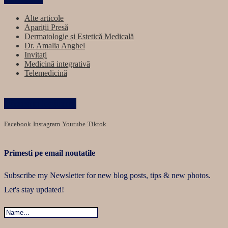
Alte articole
Apariții Presă
Dermatologie și Estetică Medicală
Dr. Amalia Anghel
Invitați
Medicină integrativă
Telemedicină
Păstrăm legătura
Facebook
Instagram
Youtube
Tiktok
Primesti pe email noutatile
Subscribe my Newsletter for new blog posts, tips & new photos.
Let's stay updated!