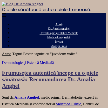
O piele sănătoasă este o piele frumoasă.
Acasă
Dr. Amalia Anghel
Dermatologie și Estetică Medicală
Medicină integrativă
Invitați
Apariții Presă
Acasa
Taguri
Postari taguite cu "juvederm volite"
Dermatologie și Estetică Medicală
Frumusețea autentică începe cu o piele
sănătoasă: Recomandarea Dr. Amalia
Anghel
Sunt dr.
Amalia Anghel
,
medic primar Dermatologie, expert în
Estetica Medicală și coordonator al
Skinmed Clinic
, Centrul de