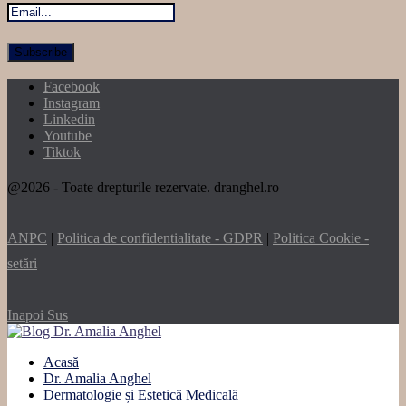
Facebook
Instagram
Linkedin
Youtube
Tiktok
@2026 - Toate drepturile rezervate. dranghel.ro
ANPC
|
Politica de confidentialitate - GDPR
|
Politica Cookie -
setări
Inapoi Sus
Acasă
Dr. Amalia Anghel
Dermatologie și Estetică Medicală