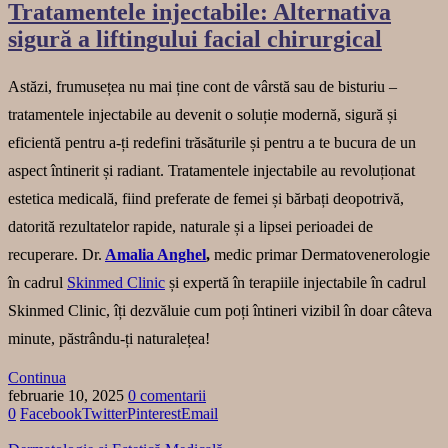
Tratamentele injectabile: Alternativa
sigură a liftingului facial chirurgical
Astăzi, frumusețea nu mai ține cont de vârstă sau de bisturiu –
tratamentele injectabile au devenit o soluție modernă, sigură și
eficientă pentru a-ți redefini trăsăturile și pentru a te bucura de un
aspect întinerit și radiant. Tratamentele injectabile au revoluționat
estetica medicală, fiind preferate de femei și bărbați deopotrivă,
datorită rezultatelor rapide, naturale și a lipsei perioadei de
recuperare. Dr.
Amalia Anghel
,
medic primar Dermatovenerologie
în cadrul
Skinmed Clinic
și expertă în terapiile injectabile în cadrul
Skinmed Clinic, îți dezvăluie cum poți întineri vizibil în doar câteva
minute, păstrându-ți naturalețea!
Continua
februarie 10, 2025
0 comentarii
0
Facebook
Twitter
Pinterest
Email