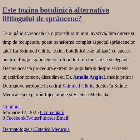
Este toxina botulinică alternativa
liftingului de sprâncene?
Te-ai gândit vreodată că o procedură minim invazivă, fără durere și
timp de recuperare, poate transforma complet aspectul sprâncenelor
tale? La Skinmed Clinic, toxina botulinică este utilizată cu succes
pentru liftingul sprâncenelor, oferindu-ți un look fresh și elegant.
Despre această procedură extrem de populară și despre secretele
injectărilor corecte, discutăm cu Dr.
Amalia Anghel
,
medic primar
Dermatovenerologie în cadrul
Skinmed Clinic
, doctor în Stiințe
Medicale și expert în Injectologie și Estetică Medicală.
Continua
februarie 17, 2025
0 comentarii
0
Facebook
Twitter
Pinterest
Email
Dermatologie și Estetică Medicală