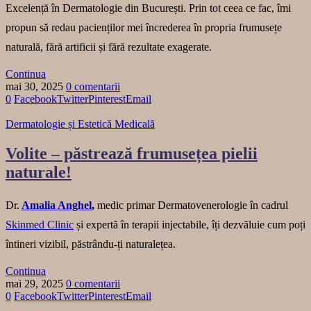
Excelență în Dermatologie din București. Prin tot ceea ce fac, îmi
propun să redau pacienților mei încrederea în propria frumusețe
naturală, fără artificii și fără rezultate exagerate.
Continua
mai 30, 2025
0 comentarii
0
Facebook
Twitter
Pinterest
Email
Dermatologie și Estetică Medicală
Volite – păstrează frumusețea pielii
naturale!
Dr.
Amalia Anghel
,
medic primar Dermatovenerologie în cadrul
Skinmed Clinic
și expertă în terapii injectabile, îți dezvăluie cum poți
întineri vizibil, păstrându-ți naturalețea.
Continua
mai 29, 2025
0 comentarii
0
Facebook
Twitter
Pinterest
Email