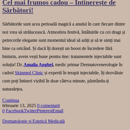
Cel mai frumos cadou – Întinerește de
Sărbători!
Sărbătorile sunt acea perioadă magică a anului în care fiecare dintre
noi vrea să strălucească. Atmosfera festivă, întâlnirile cu cei dragi și
petrecerile elegante sunt momentul ideal să arăți și să te simți mai
bine ca oricând. Și dacă îți dorești un boost de încredere fără
bisturiu, avem vești bune pentru tine: tratamentele injectabile sunt
soluția! Dr.
Amalia Anghel
,
medic primar Dermatovenerologie în
cadrul
Skinmed Clinic
și expertă în terapii injectabile, îți dezvăluie
cum poți întineri vizibil în doar câteva minute, păstrându-ți
naturalețea.
Continua
februarie 13, 2025
0 comentarii
0
Facebook
Twitter
Pinterest
Email
Dermatologie și Estetică Medicală