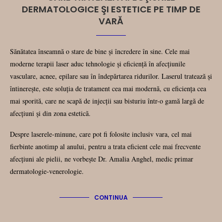
DERMATOLOGICE ŞI ESTETICE PE TIMP DE
VARĂ
Sănătatea înseamnă o stare de bine şi încredere în sine. Cele mai
moderne terapii laser aduc tehnologie şi eficienţă în afecţiunile
vasculare, acnee, epilare sau în îndepărtarea ridurilor. Laserul tratează şi
întinereşte, este soluţia de tratament cea mai modernă, cu eficienţa cea
mai sporită, care ne scapă de injecţii sau bisturiu într-o gamă largă de
afecţiuni şi din zona estetică.
Despre laserele-minune, care pot fi folosite inclusiv vara, cel mai
fierbinte anotimp al anului, pentru a trata eficient cele mai frecvente
afecțiuni ale pielii, ne vorbeşte Dr. Amalia Anghel, medic primar
dermatologie-venerologie.
CONTINUA