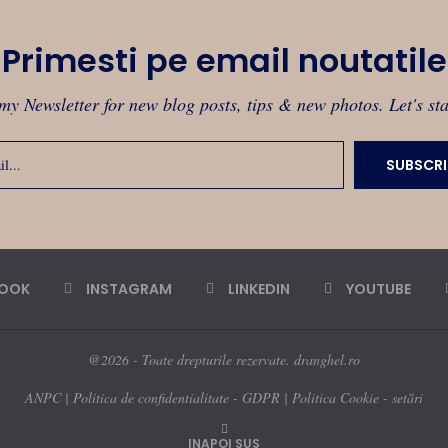
Primesti pe email noutatile
my Newsletter for new blog posts, tips & new photos. Let's st
BOOK
INSTAGRAM
LINKEDIN
YOUTUBE
@2026 - Toate drepturile rezervate. dranghel.ro
ANPC
|
Politica de confidentialitate - GDPR
|
Politica Cookie - setări
INAPOI SUS