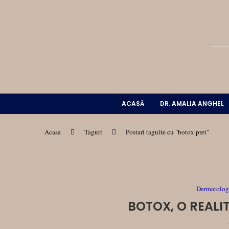
ACASĂ
DR. AMALIA ANGHEL
Acasa
Taguri
Postari taguite cu "botox pret"
Dermatologi
BOTOX, O REALIT