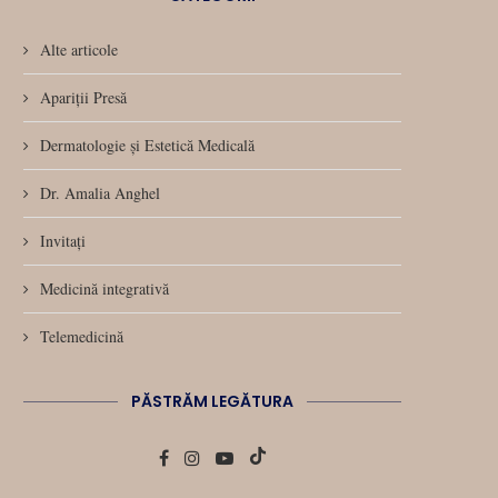
Alte articole
Apariții Presă
Dermatologie și Estetică Medicală
Dr. Amalia Anghel
Invitați
Medicină integrativă
Telemedicină
PĂSTRĂM LEGĂTURA