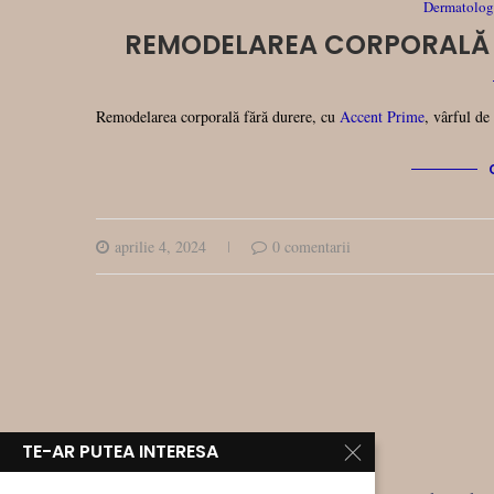
Dermatologi
REMODELAREA CORPORALĂ F
Remodelarea corporală fără durere, cu
Accent Prime
, vârful de
aprilie 4, 2024
0 comentarii
TE-AR PUTEA INTERESA