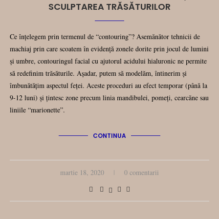
SCULPTAREA TRĂSĂTURILOR
Ce înțelegem prin termenul de “contouring”? Asemănător tehnicii de
machiaj prin care scoatem în evidență zonele dorite prin jocul de lumini
și umbre, contouringul facial cu ajutorul acidului hialuronic ne permite
să redefinim trăsăturile. Așadar, putem să modelăm, întinerim și
îmbunătățim aspectul feței. Aceste proceduri au efect temporar (până la
9-12 luni) și țintesc zone precum linia mandibulei, pomeți, cearcăne sau
liniile “marionette”.
CONTINUA
martie 18, 2020
0 comentarii