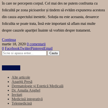
în care ne percepem corpul. Cel mai des ne putem confrunta cu
foliculită pe zona picioarelor și tindem să evităm expunerea acestora
din cauza aspectului inestetic. Soluția nu este aceaasta, deoarece
foliculita se poate trata, însă este important să aflam mai multe
despre cauzele apariției înainte să vorbim despre tratament.
Continua
martie 18, 2020
0 comentarii
0
Facebook
Twitter
Pinterest
Email
Categorii
Alte articole
Apariții Presă
Dermatologie și Estetică Medicală
Dr. Amalia Anghel
Invitați
Medicină integrativă
Telemedicină