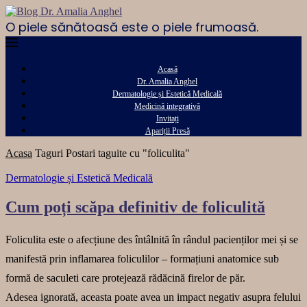
O piele sănătoasă este o piele frumoasă.
Acasă
Dr. Amalia Anghel
Dermatologie și Estetică Medicală
Medicină integrativă
Invitați
Apariții Presă
Acasa
Taguri
Postari taguite cu "foliculita"
Dermatologie și Estetică Medicală
Cum poți scăpa definitiv de foliculită
Foliculita este o afecțiune des întâlnită în rândul pacienților mei și se
manifestă prin inflamarea foliculilor – formațiuni anatomice sub
formă de saculeti care protejează rădăcină firelor de păr.
Adesea ignorată, aceasta poate avea un impact negativ asupra felului