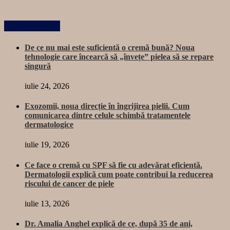
Related Posts
De ce nu mai este suficientă o cremă bună? Noua
tehnologie care încearcă să „învețe” pielea să se repare
singură
iulie 24, 2026
Exozomii, noua direcție în îngrijirea pielii. Cum
comunicarea dintre celule schimbă tratamentele
dermatologice
iulie 19, 2026
Ce face o cremă cu SPF să fie cu adevărat eficientă.
Dermatologii explică cum poate contribui la reducerea
riscului de cancer de piele
iulie 13, 2026
Dr. Amalia Anghel explică de ce, după 35 de ani,