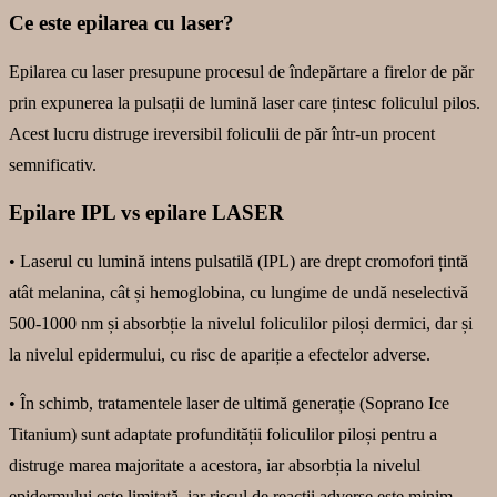
Ce este epilarea cu laser?
Epilarea cu laser presupune procesul de îndepărtare a firelor de păr
prin expunerea la pulsații de lumină laser care țintesc foliculul pilos.
Acest lucru distruge ireversibil foliculii de păr într-un procent
semnificativ.
Epilare IPL vs epilare LASER
• Laserul cu lumină intens pulsatilă (IPL) are drept cromofori țintă
atât melanina, cât și hemoglobina, cu lungime de undă neselectivă
500-1000 nm și absorbție la nivelul foliculilor piloși dermici, dar și
la nivelul epidermului, cu risc de apariție a efectelor adverse.
• În schimb, tratamentele laser de ultimă generație (Soprano Ice
Titanium) sunt adaptate profundității foliculilor piloși pentru a
distruge marea majoritate a acestora, iar absorbția la nivelul
epidermului este limitată, iar riscul de reacții adverse este minim,