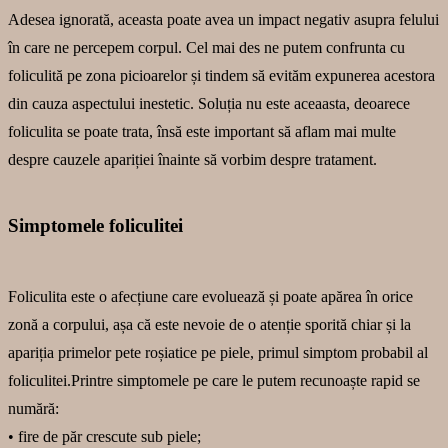
Adesea ignorată, aceasta poate avea un impact negativ asupra felului
în care ne percepem corpul. Cel mai des ne putem confrunta cu
foliculită pe zona picioarelor și tindem să evităm expunerea acestora
din cauza aspectului inestetic. Soluția nu este aceaasta, deoarece
foliculita se poate trata, însă este important să aflam mai multe
despre cauzele apariției înainte să vorbim despre tratament.
Simptomele foliculitei
Foliculita este o afecțiune care evoluează și poate apărea în orice
zonă a corpului, așa că este nevoie de o atenție sporită chiar și la
apariția primelor pete roșiatice pe piele, primul simptom probabil al
foliculitei.Printre simptomele pe care le putem recunoaște rapid se
numără:
• fire de păr crescute sub piele;