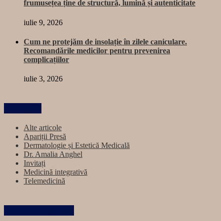
frumusețea ține de structură, lumină și autenticitate
iulie 9, 2026
Cum ne protejăm de insolație în zilele caniculare.
Recomandările medicilor pentru prevenirea
complicațiilor
iulie 3, 2026
Categorii
Alte articole
Apariții Presă
Dermatologie și Estetică Medicală
Dr. Amalia Anghel
Invitați
Medicină integrativă
Telemedicină
Păstrăm legătura