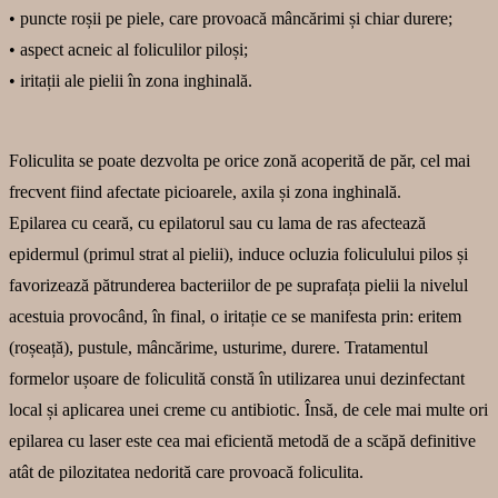
• puncte roșii pe piele, care provoacă mâncărimi și chiar durere;
• aspect acneic al foliculilor piloși;
• iritații ale pielii în zona inghinală.
Foliculita se poate dezvolta pe orice zonă acoperită de păr, cel mai
frecvent fiind afectate picioarele, axila și zona inghinală.
Epilarea cu ceară, cu epilatorul sau cu lama de ras afectează
epidermul (primul strat al pielii), induce ocluzia foliculului pilos și
favorizează pătrunderea bacteriilor de pe suprafața pielii la nivelul
acestuia provocând, în final, o iritație ce se manifesta prin: eritem
(roșeață), pustule, mâncărime, usturime, durere. Tratamentul
formelor ușoare de foliculită constă în utilizarea unui dezinfectant
local și aplicarea unei creme cu antibiotic. Însă, de cele mai multe ori
epilarea cu laser este cea mai eficientă metodă de a scăpă definitive
atât de pilozitatea nedorită care provoacă foliculita.