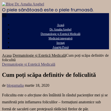
O piele sănătoasă este o piele frumoasă.
Acasă
Dr. Amalia Anghel
Dermatologie și Estetică Medicală
Medicină integrativă
Invitați
Apariții Presă
Acasa
Dermatologie și Estetică Medicală
Cum poți scăpa definitiv de
foliculită
Dermatologie și Estetică Medicală
Cum poți scăpa definitiv de foliculită
de
blogamalia
martie 18, 2020
Foliculita este o afecțiune des întâlnită în rândul pacienților mei și se
manifestă prin inflamarea foliculilor – formațiuni anatomice sub
formă de saculeti care protejează rădăcină firelor de păr.