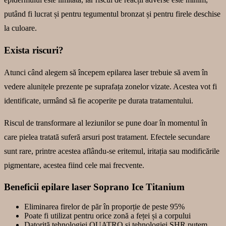
putând fi lucrat și pentru tegumentul bronzat și pentru firele deschise
la culoare.
Exista riscuri?
Atunci când alegem să începem epilarea laser trebuie să avem în
vedere alunițele prezente pe suprafața zonelor vizate. Acestea vot fi
identificate, urmând să fie acoperite pe durata tratamentului.
Riscul de transformare al leziunilor se pune doar în momentul în
care pielea tratată suferă arsuri post tratament. Efectele secundare
sunt rare, printre acestea aflându-se eritemul, iritația sau modificările
pigmentare, acestea fiind cele mai frecvente.
Beneficii epilare laser Soprano Ice Titanium
Eliminarea firelor de păr în proporție de peste 95%
Poate fi utilizat pentru orice zonă a feței și a corpului
Datorită tehnologiei QUATRO și tehnologiei SHR putem