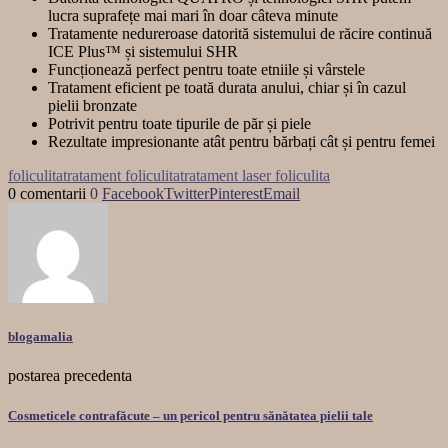
lucra suprafețe mai mari în doar câteva minute
Tratamente nedureroase datorită sistemului de răcire continuă
ICE Plus™ și sistemului SHR
Funcționează perfect pentru toate etniile și vârstele
Tratament eficient pe toată durata anului, chiar și în cazul
pielii bronzate
Potrivit pentru toate tipurile de păr și piele
Rezultate impresionante atât pentru bărbați cât și pentru femei
foliculita
tratament foliculita
tratament laser foliculita
0 comentarii
0
Facebook
Twitter
Pinterest
Email
blogamalia
postarea precedenta
Cosmeticele contrafăcute – un pericol pentru sănătatea pielii tale