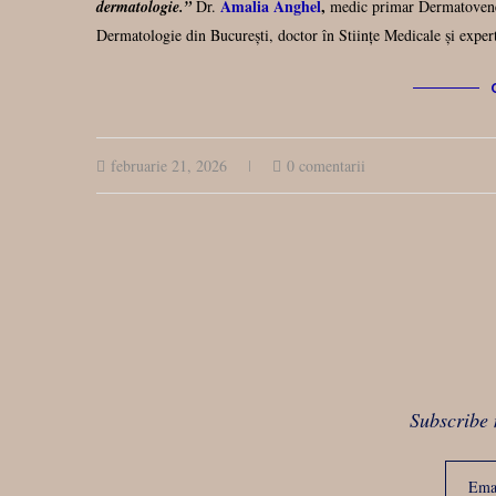
Amalia Anghel
,
dermatologie.”
Dr.
medic primar Dermatovene
Dermatologie din București, doctor în Stiințe Medicale și expert
februarie 21, 2026
0 comentarii
Subscribe 