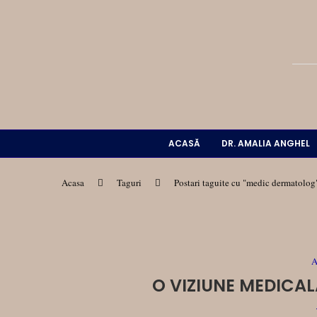
ACASĂ
DR. AMALIA ANGHEL
Acasa
Taguri
Postari taguite cu "medic dermatolog
A
O VIZIUNE MEDICA