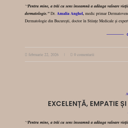
‘
‘Pentru mine, a trăi cu sens înseamnă a adăuga valoare vieții
Amalia Anghel
,
dermatologie.”
Dr.
medic primar Dermatovene
Dermatologie din București, doctor în Stiințe Medicale și expert
februarie 22, 2026
0 comentarii
A
EXCELENȚĂ, EMPATIE Ș
‘
‘Pentru mine, a trăi cu sens înseamnă a adăuga valoare vieții