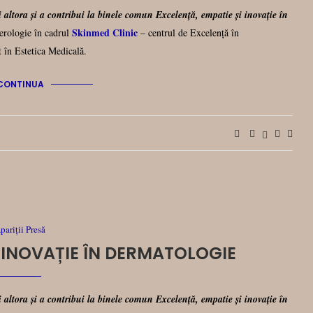
 altora și a contribui la binele comun Excelență, empatie și inovație în
Skinmed Clinic
rologie în cadrul
– centrul de Excelență în
 în Estetica Medicală.
CONTINUA
pariții Presă
I INOVAȚIE ÎN DERMATOLOGIE
 altora și a contribui la binele comun Excelență, empatie și inovație în