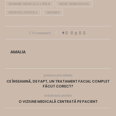
ÎNGRIJIRE MEDICALĂ A PIELII
MEDIC DERMATOLOG
MEDICINA ESTETICA
SKINMED
0 comentarii
0
AMALIA
postarea precedenta
CE ÎNSEAMNĂ, DE FAPT, UN TRATAMENT FACIAL COMPLET
FĂCUT CORECT?
urmatoarea postare
O VIZIUNE MEDICALĂ CENTRATĂ PE PACIENT