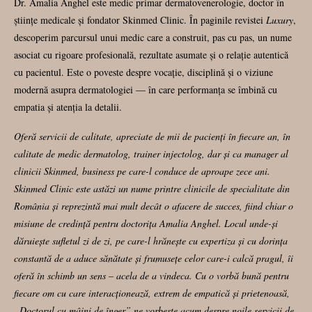
Dr. Amalia Anghel este medic primar dermatovenerologie, doctor în
științe medicale și fondator Skinmed Clinic. În paginile revistei
Luxury
,
descoperim parcursul unui medic care a construit, pas cu pas, un nume
asociat cu rigoare profesională, rezultate asumate și o relație autentică
cu pacientul. Este o poveste despre vocație, disciplină și o viziune
modernă asupra dermatologiei — în care performanța se îmbină cu
empatia și atenția la detalii.
Oferă servicii de calitate, apreciate de mii de pacienți în fiecare an, în
calitate de medic dermatolog, trainer injectolog, dar și ca manager al
clinicii Skinmed, business pe care-l conduce de aproape zece ani.
Skinmed Clinic este astăzi un nume printre clinicile de specialitate din
România și reprezintă mai mult decât o afacere de succes, fiind chiar o
misiune de credință pentru doctorița Amalia Anghel. Locul unde-și
dăruiește sufletul zi de zi, pe care-l hrănește cu expertiza și cu dorința
constantă de a aduce sănătate și frumusețe celor care-i calcă pragul, îi
oferă în schimb un sens – acela de a vindeca. Cu o vorbă bună pentru
fiecare om cu care interacționează, extrem de empatică și prietenoasă,
„Doctorul cu mâini de înger” ne vorbește acum despre noile servicii de