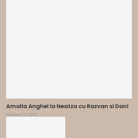
Amalia Anghel la Neatza cu Razvan si Dani
februarie 23, 2026