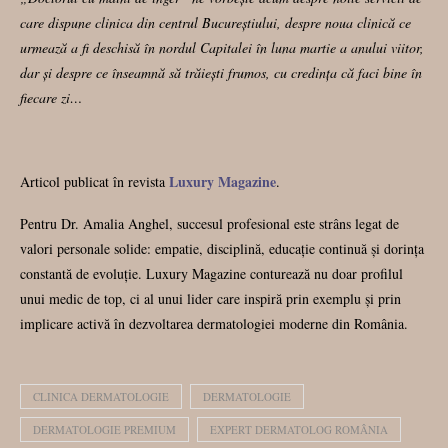
care dispune clinica din centrul Bucureștiului, despre noua clinică ce
urmează a fi deschisă în nordul Capitalei în luna martie a anului viitor,
dar și despre ce înseamnă să trăiești frumos, cu credința că faci bine în
fiecare zi…
Luxury Magazine
Articol publicat în revista
.
Pentru Dr. Amalia Anghel, succesul profesional este strâns legat de
valori personale solide: empatie, disciplină, educație continuă și dorința
constantă de evoluție. Luxury Magazine conturează nu doar profilul
unui medic de top, ci al unui lider care inspiră prin exemplu și prin
implicare activă în dezvoltarea dermatologiei moderne din România.
CLINICA DERMATOLOGIE
DERMATOLOGIE
DERMATOLOGIE PREMIUM
EXPERT DERMATOLOG ROMÂNIA