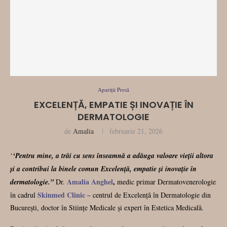
Apariții Presă
EXCELENȚĂ, EMPATIE ȘI INOVAȚIE ÎN
DERMATOLOGIE
de
Amalia
februarie 21, 2026
‘
‘Pentru mine, a trăi cu sens înseamnă a adăuga valoare vieții altora
și a contribui la binele comun Excelență, empatie și inovație în
Amalia Anghel
,
dermatologie.”
Dr.
medic primar Dermatovenerologie
Skinmed Clinic
în cadrul
– centrul de Excelență în Dermatologie din
București, doctor în Stiințe Medicale și expert în Estetica Medicală.