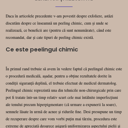
Daca în articolele precedente v-am povestit despre exfoliere, astăzi
discutăm despre ce înseamnă un peeling chimic, cum și unde se
realizează, ce beneficii are (pentru că sunt nenumărate), când este
recomandat, dar și cate tipuri de peeling chimic există.
Ce este peelingul chimic
În primul rand trebuie să avem în vedere faptul că peelingul chimic este
o procedură medicală, așadar, pentru a obține rezultatele dorite în
condiții siguranță deplină, el trebuie efectuat de medicul dermatolog.
Peelingul chimic reprezintă una din tehnicile non-chirurgicale prin care
pot fi tratate într-un timp relativ scurt cele mai întâlnite imperfecţiuni
ale tenului precum hiperpigmentare (că urmare a expunerii la soare),
semnele lăsate în urmă de acnee şi ridurile fine. Desi presupune un timp
de recuperare despre care vom vorbi puțin mai tărziu, procedura este
extreme de apreciată deoarece asigură uniformizarea aspectului pielii şi