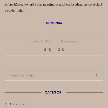
îmbunătăţirea texturii cutanate printr-o exfoliere la adâncime controlată
a epidermului.
CONTINUA
martie 18, 2020
0 comentarii
CATEGORII
Alte articole