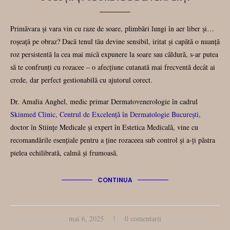
Primăvara și vara vin cu raze de soare, plimbări lungi în aer liber și…
roșeață pe obraz? Dacă tenul tău devine sensibil, iritat și capătă o nuanță
roz persistentă la cea mai mică expunere la soare sau căldură, s-ar putea
să te confrunți cu rozacee – o afecțiune cutanată mai frecventă decât ai
crede, dar perfect gestionabilă cu ajutorul corect.
Dr. Amalia Anghel, medic primar Dermatovenerologie în cadrul
Skinmed Clinic, Centrul de Excelență în Dermatologie București
,
doctor în Stiințe Medicale și expert în Estetica Medicală, vine cu
recomandările esențiale pentru a ține rozaceea sub control și a-ți păstra
pielea echilibrată, calmă și frumoasă.
CONTINUA
mai 6, 2025
0 comentarii