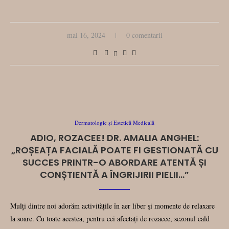
mai 16, 2024
0 comentarii
Dermatologie și Estetică Medicală
ADIO, ROZACEE! DR. AMALIA ANGHEL:
„ROȘEAȚA FACIALĂ POATE FI GESTIONATĂ CU
SUCCES PRINTR-O ABORDARE ATENTĂ ȘI
CONȘTIENTĂ A ÎNGRIJIRII PIELII…”
Mulți dintre noi adorăm activitățile în aer liber și momente de relaxare
la soare. Cu toate acestea, pentru cei afectați de rozacee, sezonul cald