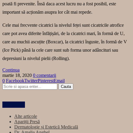
poată fi prevenite. Însă daca acest lucru nu a fost posibil, este
important să acționăm asupra lor cât mai repede.
Cele mai frecvente cicatrici la nivelul feței sunt cicatricile atrofice
care pot avea diferite înfățișări, de la cicatrici mari, în formă de U,
care au muchii ascuțite (Boxcar), la cicatrici înguste, în formă de V
(Ice Pick) până la cele care sunt sub forma unor adâncituri sau
depresiuni la nivelul pielii (Rolling).
Continua
martie 18, 2020
0 comentarii
0
Facebook
Twitter
Pinterest
Email
Categorii
Alte articole
Apariții Presă
Dermatologie și Estetică Medicală
Dr. Amalia Anghel