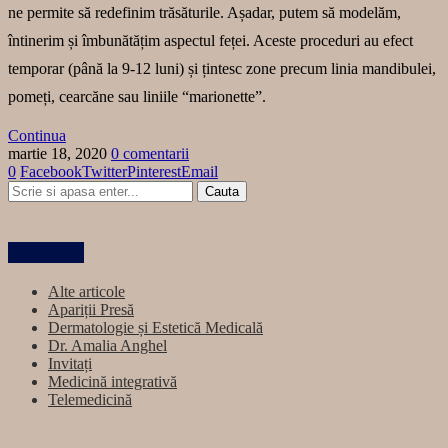
ne permite să redefinim trăsăturile. Așadar, putem să modelăm,
întinerim și îmbunătățim aspectul feței. Aceste proceduri au efect
temporar (până la 9-12 luni) și țintesc zone precum linia mandibulei,
pomeți, cearcăne sau liniile “marionette”.
Continua
martie 18, 2020
0 comentarii
0
Facebook
Twitter
Pinterest
Email
Categorii
Alte articole
Apariții Presă
Dermatologie și Estetică Medicală
Dr. Amalia Anghel
Invitați
Medicină integrativă
Telemedicină