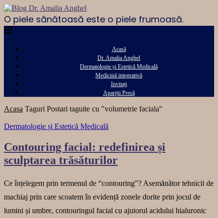
O piele sănătoasă este o piele frumoasă.
Acasă
Dr. Amalia Anghel
Dermatologie și Estetică Medicală
Medicină integrativă
Invitați
Apariții Presă
Acasa
Taguri
Postari taguite cu "volumetrie faciala"
Dermatologie și Estetică Medicală
Contouring facial: redefinirea și
sculptarea trăsăturilor
Ce înțelegem prin termenul de “contouring”? Asemănător tehnicii de
machiaj prin care scoatem în evidență zonele dorite prin jocul de
lumini și umbre, contouringul facial cu ajutorul acidului hialuronic