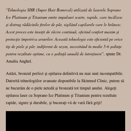
“
Tehnologia SHR (Super Hair Removal) utilizată de laserele Soprano
Ice Platinum și Titanium emite impulsuri scurte, rapide, care încălzesc
și distrug rădăcinile firelor de păr, sigilând capilarele care le hrănesc.
Acest proces este însoțit de răcire continuă, oferind confort maxim și
protecție împotriva arsurilor. Această tehnologie este eficientă pe orice
tip de piele și păr, indiferent de sezon, necesitând în medie 5-6 ședințe
pentru rezultate optime, cu o ședință anuală de întreținere
”, spune Dr.
Amalia Anghel.
Astăzi, bronzul perfect și epilarea definitivă nu mai sunt incompatibile.
Datorită tehnologiilor avansate disponibile la Skinmed Clinic, putem să
ne bucurăm de o piele netedă și bronzată tot timpul anului. Alegeți
epilarea laser cu Soprano Ice Platinum și Titanium pentru rezultate
rapide, sigure și durabile, și bucurați-vă de vară fără griji!