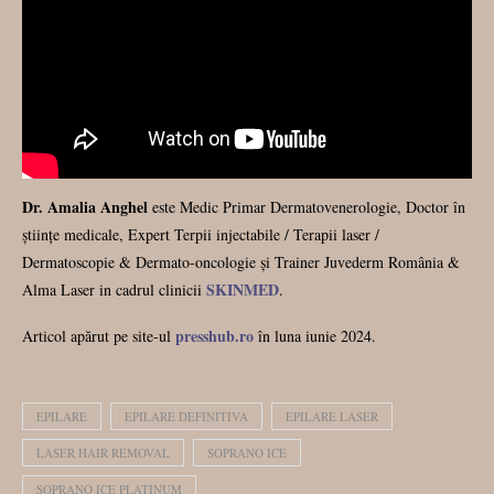
Dr. Amalia Anghel
este Medic Primar Dermatovenerologie, Doctor în
științe medicale, Expert Terpii injectabile / Terapii laser /
Dermatoscopie & Dermato-oncologie și Trainer Juvederm România &
SKINMED
Alma Laser in cadrul clinicii
.
presshub.ro
Articol apărut pe site-ul
în luna iunie 2024.
EPILARE
EPILARE DEFINITIVA
EPILARE LASER
LASER HAIR REMOVAL
SOPRANO ICE
SOPRANO ICE PLATINUM