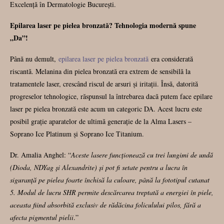
Excelență în Dermatologie București.
Epilarea laser pe pielea bronzată? Tehnologia modernă spune
„Da”!
Până nu demult,
epilarea laser pe pielea bronzată
era considerată
riscantă. Melanina din pielea bronzată era extrem de sensibilă la
tratamentele laser, crescând riscul de arsuri și iritații. Însă, datorită
progreselor tehnologice, răspunsul la întrebarea dacă putem face epilare
laser pe pielea bronzată este acum un categoric DA. Acest lucru este
posibil grație aparatelor de ultimă generație de la Alma Lasers –
Soprano Ice Platinum și Soprano Ice Titanium.
Dr. Amalia Anghel: “
Aceste lasere funcționează cu trei lungimi de undă
(Dioda, NDYag și Alexandrite) și pot fi setate pentru a lucra în
siguranță pe pielea foarte închisă la culoare, până la fototipul cutanat
5. Modul de lucru SHR permite descărcarea treptată a energiei în piele,
aceasta fiind absorbită exclusiv de rădăcina foliculului pilos, fără a
afecta pigmentul pielii
.”