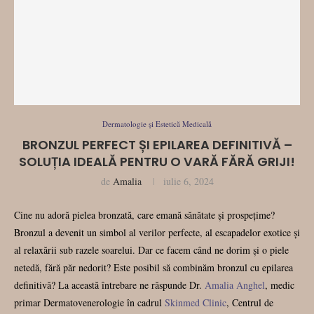
Dermatologie și Estetică Medicală
BRONZUL PERFECT ȘI EPILAREA DEFINITIVĂ –
SOLUȚIA IDEALĂ PENTRU O VARĂ FĂRĂ GRIJI!
de
Amalia
iulie 6, 2024
Cine nu adoră pielea bronzată, care emană sănătate și prospețime?
Bronzul a devenit un simbol al verilor perfecte, al escapadelor exotice și
al relaxării sub razele soarelui. Dar ce facem când ne dorim și o piele
netedă, fără păr nedorit? Este posibil să combinăm bronzul cu epilarea
definitivă? La această întrebare ne răspunde Dr.
Amalia Anghel
, medic
primar Dermatovenerologie în cadrul
Skinmed Clinic
, Centrul de