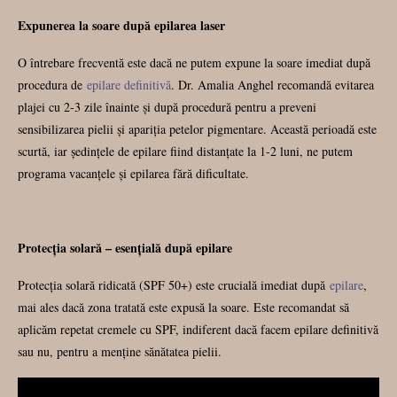
Expunerea la soare după epilarea laser
O întrebare frecventă este dacă ne putem expune la soare imediat după
procedura de
epilare definitivă
. Dr. Amalia Anghel recomandă evitarea
plajei cu 2-3 zile înainte și după procedură pentru a preveni
sensibilizarea pielii și apariția petelor pigmentare. Această perioadă este
scurtă, iar ședințele de epilare fiind distanțate la 1-2 luni, ne putem
programa vacanțele și epilarea fără dificultate.
Protecția solară – esențială după epilare
Protecția solară ridicată (SPF 50+) este crucială imediat după
epilare
,
mai ales dacă zona tratată este expusă la soare. Este recomandat să
aplicăm repetat cremele cu SPF, indiferent dacă facem epilare definitivă
sau nu, pentru a menține sănătatea pielii.