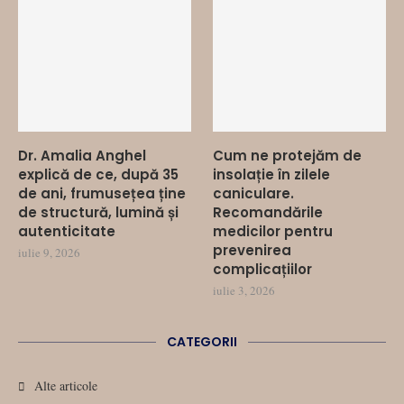
Dr. Amalia Anghel
Cum ne protejăm de
explică de ce, după 35
insolație în zilele
de ani, frumusețea ține
caniculare.
de structură, lumină și
Recomandările
autenticitate
medicilor pentru
prevenirea
iulie 9, 2026
complicațiilor
iulie 3, 2026
CATEGORII
Alte articole