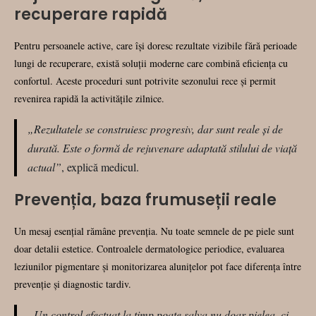
recuperare rapidă
Pentru persoanele active, care își doresc rezultate vizibile fără perioade
lungi de recuperare, există soluții moderne care combină eficiența cu
confortul. Aceste proceduri sunt potrivite sezonului rece și permit
revenirea rapidă la activitățile zilnice.
„Rezultatele se construiesc progresiv, dar sunt reale și de
durată. Este o formă de rejuvenare adaptată stilului de viață
actual”
, explică medicul.
Prevenția, baza frumuseții reale
Un mesaj esențial rămâne prevenția. Nu toate semnele de pe piele sunt
doar detalii estetice. Controalele dermatologice periodice, evaluarea
leziunilor pigmentare și monitorizarea alunițelor pot face diferența între
prevenție și diagnostic tardiv.
„Un control efectuat la timp poate salva nu doar pielea, ci