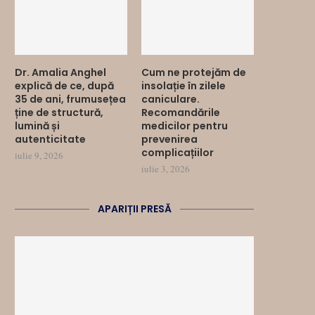
Dr. Amalia Anghel
Cum ne protejăm de
explică de ce, după
insolație în zilele
35 de ani, frumusețea
caniculare.
ține de structură,
Recomandările
lumină și
medicilor pentru
autenticitate
prevenirea
complicațiilor
iulie 9, 2026
iulie 3, 2026
APARIȚII PRESĂ