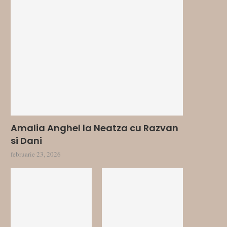
Amalia Anghel la Neatza cu Razvan
si Dani
februarie 23, 2026