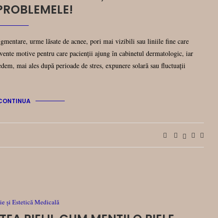
PROBLEMELE!
pigmentare, urme lăsate de acnee, pori mai vizibili sau liniile fine care
cvente motive pentru care pacienții ajung în cabinetul dermatologic, iar
edem, mai ales după perioade de stres, expunere solară sau fluctuații
CONTINUA
e și Estetică Medicală