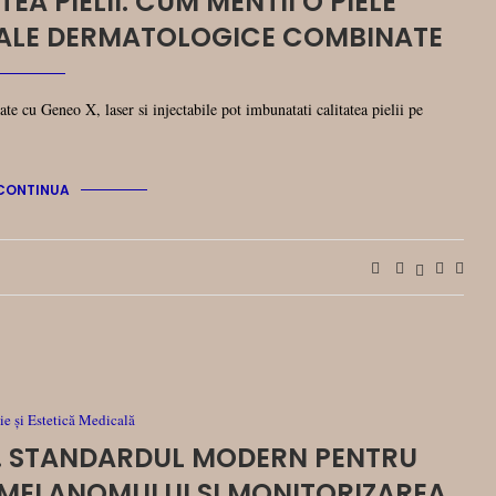
EA PIELII. CUM MENTII O PIELE
ALE DERMATOLOGICE COMBINATE
e cu Geneo X, laser si injectabile pot imbunatati calitatea pielii pe
CONTINUA
e și Estetică Medicală
 STANDARDUL MODERN PENTRU
 MELANOMULUI SI MONITORIZAREA