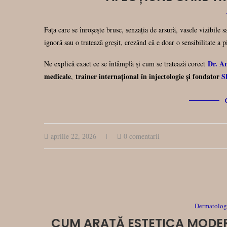
Fața care se înroșește brusc, senzația de arsură, vasele vizibile 
ignoră sau o tratează greșit, crezând că e doar o sensibilitate a pi
Dr. A
Ne explică exact ce se întâmplă și cum se tratează corect
medicale
trainer internațional în injectologie și fondator
S
,
aprilie 22, 2026
0 comentarii
Dermatologi
CUM ARATĂ ESTETICA MODE