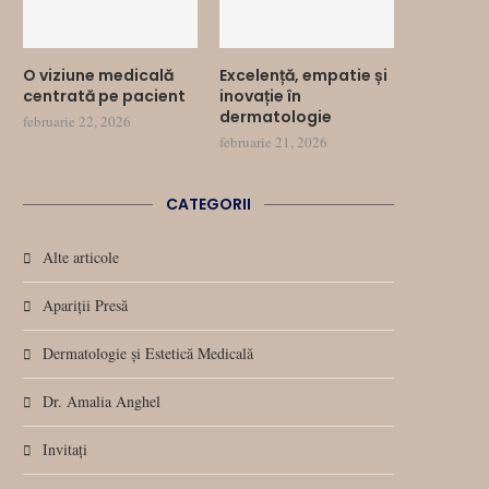
O viziune medicală
Excelență, empatie și
centrată pe pacient
inovație în
dermatologie
februarie 22, 2026
februarie 21, 2026
CATEGORII
Alte articole
Apariții Presă
Dermatologie și Estetică Medicală
Dr. Amalia Anghel
Invitați