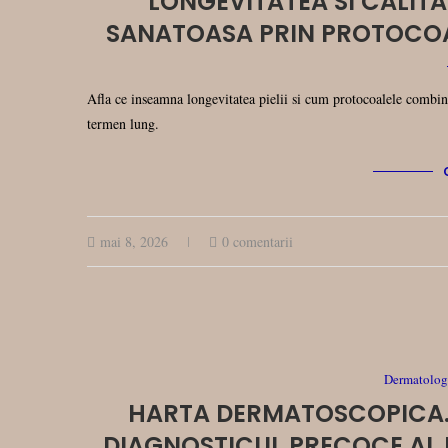
LONGEVITATEA SI CALITAT
SANATOASA PRIN PROTOCO
Afla ce inseamna longevitatea pielii si cum protocoalele combinat
termen lung.
mai 8, 2026
0 comentarii
Dermatologi
HARTA DERMATOSCOPICA.
DIAGNOSTICUL PRECOCE AL