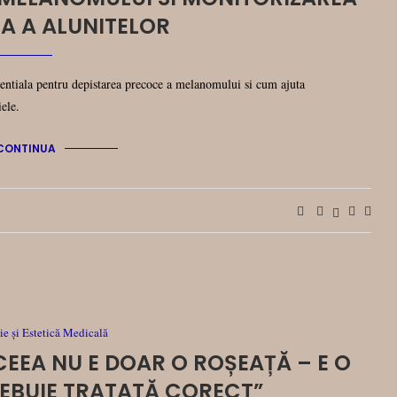
TA A ALUNITELOR
entiala pentru depistarea precoce a melanomului si cum ajuta
iele.
CONTINUA
e și Estetică Medicală
CEEA NU E DOAR O ROȘEAȚĂ – E O
REBUIE TRATATĂ CORECT”