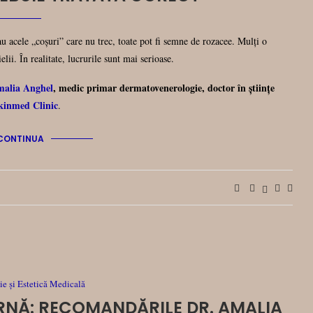
sau acele „coșuri” care nu trec, toate pot fi semne de rozacee. Mulți o
elii. În realitate, lucrurile sunt mai serioase.
malia Anghel
, medic primar dermatovenerologie, doctor în științe
kinmed Clinic
.
CONTINUA
e și Estetică Medicală
RNĂ: RECOMANDĂRILE DR. AMALIA