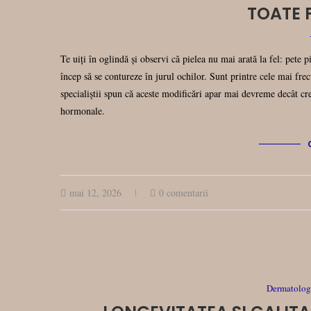
TOATE 
Te uiți în oglindă și observi că pielea nu mai arată la fel: pete 
încep să se contureze în jurul ochilor. Sunt printre cele mai fre
specialiștii spun că aceste modificări apar mai devreme decât cr
hormonale.
mai 12, 2026
0 comentarii
Dermatologi