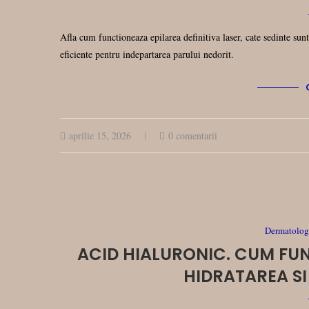
Afla cum functioneaza epilarea definitiva laser, cate sedinte sun
eficiente pentru indepartarea parului nedorit.
aprilie 15, 2026
0 comentarii
Dermatologi
ACID HIALURONIC. CUM FU
HIDRATAREA SI