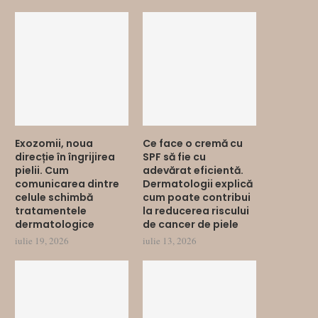
Exozomii, noua
Ce face o cremă cu
direcție în îngrijirea
SPF să fie cu
pielii. Cum
adevărat eficientă.
comunicarea dintre
Dermatologii explică
celule schimbă
cum poate contribui
tratamentele
la reducerea riscului
dermatologice
de cancer de piele
iulie 19, 2026
iulie 13, 2026