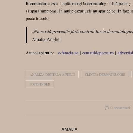
Recomandarea este simplă: mergi la dermatolog o dată pe an și ma
să apară simptome. În multe cazuri, ele nu apar deloc. In faze in
poate fi acolo.
„
Nu există prevenție fără control. Iar în dermatologie,
Amalia Anghel.
e-femeia.ro
|
centruldepresa.ro
|
advertis
Articol apărut pe:
ANALIZA DIGITALA A PIELII
CLINICA DERMATOLOGIE
FOTOFINDER
0 comentarii
AMALIA