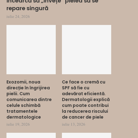
încearcă să „învețe” pielea să se
repare singură
iulie 24, 2026
Exozomii, noua
Ce face o cremă cu
direcție în îngrijirea
SPF să fie cu
pielii. Cum
adevărat eficientă.
comunicarea dintre
Dermatologii explică
celule schimbă
cum poate contribui
tratamentele
la reducerea riscului
dermatologice
de cancer de piele
iulie 19, 2026
iulie 13, 2026