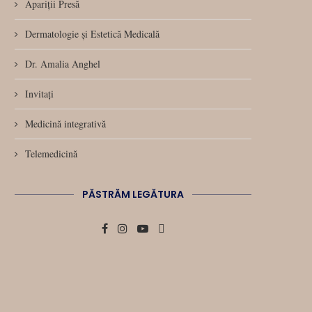
Apariții Presă
Dermatologie și Estetică Medicală
Dr. Amalia Anghel
Invitați
Medicină integrativă
Telemedicină
PĂSTRĂM LEGĂTURA