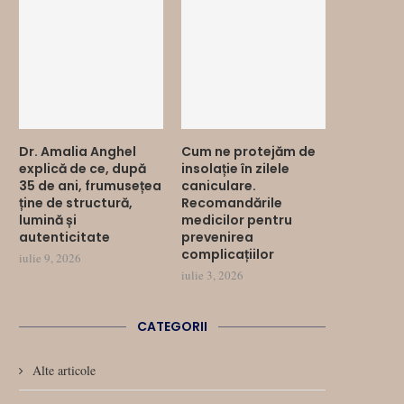
Dr. Amalia Anghel
Cum ne protejăm de
explică de ce, după
insolație în zilele
35 de ani, frumusețea
caniculare.
ține de structură,
Recomandările
lumină și
medicilor pentru
autenticitate
prevenirea
complicațiilor
iulie 9, 2026
iulie 3, 2026
CATEGORII
Alte articole