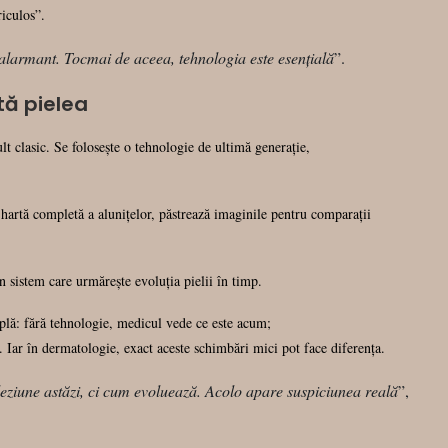
riculos”.
 alarmant. Tocmai de aceea, tehnologia este esențială
”.
tă pielea
t clasic. Se folosește o tehnologie de ultimă generație,
 hartă completă a alunițelor, păstrează imaginile pentru comparații
sistem care urmărește evoluția pielii în timp.
mplă: fără tehnologie, medicul vede ce este acum;
 Iar în dermatologie, exact aceste schimbări mici pot face diferența.
eziune astăzi, ci cum evoluează. Acolo apare suspiciunea reală
”,