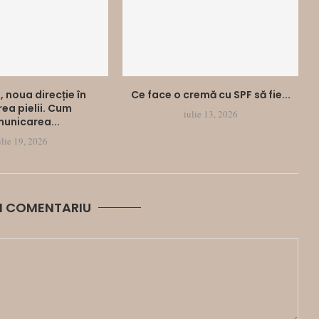
, noua direcție în
Ce face o cremă cu SPF să fie...
irea pielii. Cum
iulie 13, 2026
unicarea...
ulie 19, 2026
N COMENTARIU