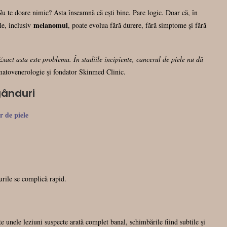
Nu te doare nimic? Asta înseamnă că ești bine. Pare logic. Doar că, în
melanomul
ele, inclusiv
, poate evolua fără durere, fără simptome și fără
xact asta este problema. În stadiile incipiente, cancerul de piele nu dă
matovenerologie și fondator Skinmed Clinic.
gânduri
r de piele
urile se complică rapid.
ate unele leziuni suspecte arată complet banal, schimbările fiind subtile și