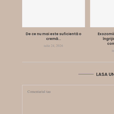
De ce nu mai este suficientă o
Exozomii
cremă...
îngrij
com
iulie 24, 2026
i
LASA U