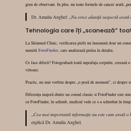
greu de observant. In plus, nu toate formele de cancer arată „pe
Dr. Amalia Anghel: „
Nu orice aluniță suspectă arată
Tehnologia care îți „scanează” toa
La Skinmed Clinic, verificarea pielii nu înseamnă doar un consul
FotoFinder
numită
, care analizează pielea în detaliu.
Ce face diferit? Fotografiază toată suprafața corpului, creează o
viitoare.
Practic, nu mai vorbim despre „o poză de moment”, ci despre un 
Diferența majoră dintre un consul classic si FotoFinder este si
cu FotoFinder, în schimb, medicul vede ce s-a schimbat în timp.
„
Cea mai importantă informație nu este cum arată o l
explică Dr. Amalia Anghel.