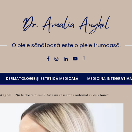
O piele sănătoasă este o piele frumoasă.
DERMATOLOGIE ȘI ESTETICĂ MEDICALĂ
MEDICINĂ INTEGRATIVĂ
 Anghel: „Nu te doare nimic? Asta nu înseamnă automat că ești bine”