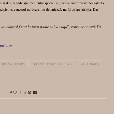
i des, la indicația medicului specialist, dacă ai risc crescut. Nu aștepta
cipiente, cancerul nu doare, nu deranjează, nu îți atrage atenția. Dar
 un control făcut la timp poate salva viața
”, concluzionează Dr.
ing4u.ro
DERMATOSCOPIE
DERMATOSCOPIE DIGITALA
FOTO FINDER
0