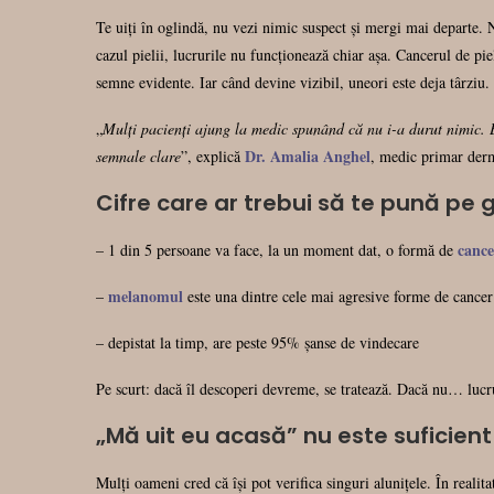
Te uiți în oglindă, nu vezi nimic suspect și mergi mai departe. 
cazul pielii, lucrurile nu funcționează chiar așa. Cancerul de pi
semne evidente. Iar când devine vizibil, uneori este deja târziu.
„
Mulți pacienți ajung la medic spunând că nu i-a durut nimic. E
Dr. Amalia Anghel
semnale clare
”, explică
, medic primar der
Cifre care ar trebui să te pună pe 
cance
– 1 din 5 persoane va face, la un moment dat, o formă de
melanomul
–
este una dintre cele mai agresive forme de cancer
– depistat la timp, are peste 95% șanse de vindecare
Pe scurt: dacă îl descoperi devreme, se tratează. Dacă nu… lucr
„Mă uit eu acasă” nu este suficient
Mulți oameni cred că își pot verifica singuri alunițele. În realit