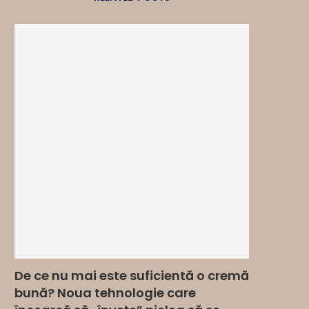
De ce nu mai este suficientă o cremă
bună? Noua tehnologie care