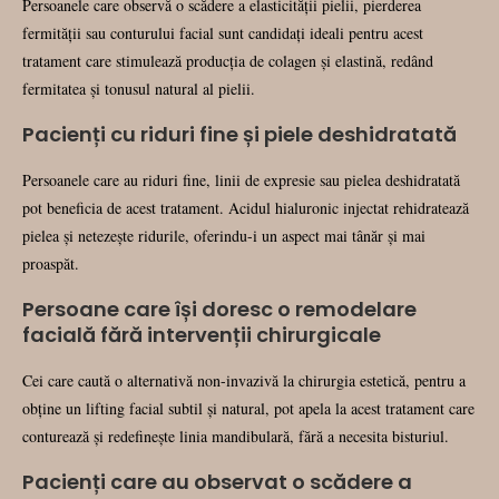
Persoanele care observă o scădere a elasticității pielii, pierderea
fermității sau conturului facial sunt candidați ideali pentru acest
tratament care stimulează producția de colagen și elastină, redând
fermitatea și tonusul natural al pielii.
Pacienți cu riduri fine și piele deshidratată
Persoanele care au riduri fine, linii de expresie sau pielea deshidratată
pot beneficia de acest tratament. Acidul hialuronic injectat rehidratează
pielea și netezește ridurile, oferindu-i un aspect mai tânăr și mai
proaspăt.
Persoane care își doresc o remodelare
facială fără intervenții chirurgicale
Cei care caută o alternativă non-invazivă la chirurgia estetică, pentru a
obține un lifting facial subtil și natural, pot apela la acest tratament care
conturează și redefinește linia mandibulară, fără a necesita bisturiul.
Pacienți care au observat o scădere a