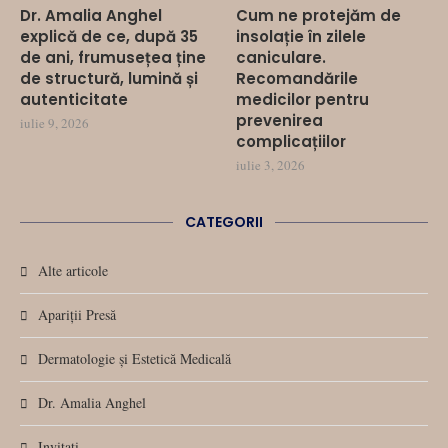
Dr. Amalia Anghel
Cum ne protejăm de
explică de ce, după 35
insolație în zilele
de ani, frumusețea ține
caniculare.
de structură, lumină și
Recomandările
autenticitate
medicilor pentru
prevenirea
iulie 9, 2026
complicațiilor
iulie 3, 2026
CATEGORII
Alte articole
Apariții Presă
Dermatologie și Estetică Medicală
Dr. Amalia Anghel
Invitați