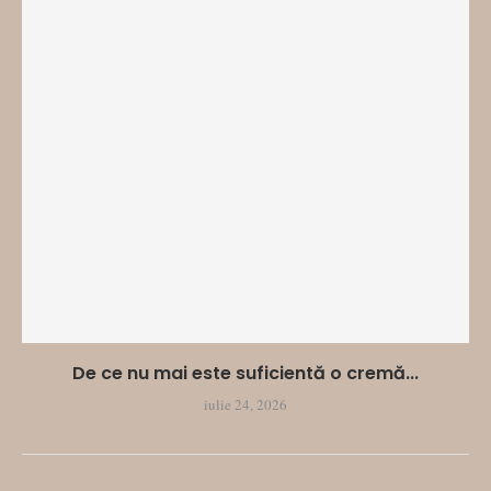
De ce nu mai este suficientă o cremă...
iulie 24, 2026