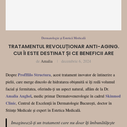
Dermatologie și Estetică Medicală
TRATAMENTUL REVOLUȚIONAR ANTI-AGING.
CUI ÎI ESTE DESTINAT ȘI CE BENEFICII ARE
de
Amalia
decembrie 6, 2024
ProfHilo Structura
Despre
, acest tratament inovator de întinerire a
pielii, care merge dincolo de hidratarea obișnuită si îți redă volumul
facial și fermitatea, oferindu-ți un aspect natural, aflăm de la Dr.
Amalia Anghel
,
Skinmed
medic primar Dermatovenerologie în cadrul
Clinic
, Centrul de Excelență în Dermatologie București, doctor în
Stiințe Medicale și expert în Estetica Medicală.
Imaginează-ți un tratament care nu doar îți îmbunătățește