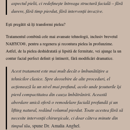
aspectul pielii, ci redefinește întreaga structură facială – fără
durere, fără timp pierdut, fără intervenții invazive.
Ești pregătit să îți transformi pielea?
Tratamentul combină cele mai avansate tehnologii, inclusiv brevetul
NAHYCO®, pentru a regenera și recontura pielea în profunzime.
Astfel, de la pielea deshidratată și lipsită de fermitate, vei ajunge la un
contur facial perfect definit și întinerit, fără modificări dramatice.
Acest tratament este mai mult decât o îmbunătățire a
tehnicilor clasice. Spre deosebire de alte proceduri, el
acționează la un nivel mai profund, acolo unde țesuturile își
pierd compactitatea din cauza îmbătrânirii. Această
abordare unică oferă o remodelare facială profundă și un
lifting natural, redând volumul pierdut. Toate acestea fără să
necesite intervenții chirurgicale, ci doar câteva minute din
timpul tău
, spune Dr. Amalia Anghel.