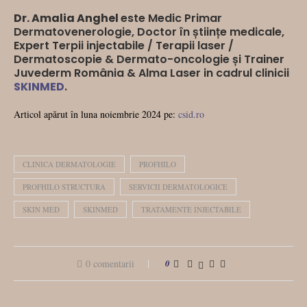
Dr. Amalia Anghel
este Medic Primar
Dermatovenerologie, Doctor în științe medicale,
Expert Terpii injectabile / Terapii laser /
Dermatoscopie & Dermato-oncologie și Trainer
Juvederm România & Alma Laser in cadrul clinicii
SKINMED
.
Articol apărut în luna noiembrie 2024 pe:
csid.ro
CLINICA DERMATOLOGIE
PROFHILO
PROFHILO STRUCTURA
SERVICII DERMATOLOGICE
SKIN MED
SKINMED
TRATAMENTE INJECTABILE
0 comentarii
0