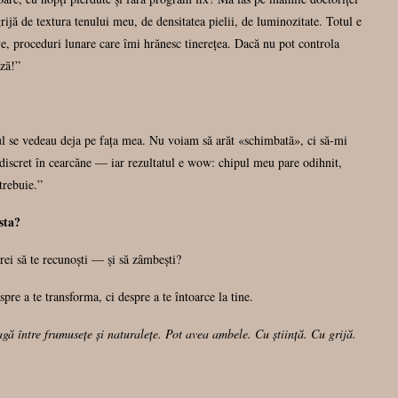
ă de textura tenului meu, de densitatea pielii, de luminozitate. Totul e
ve, proceduri lunare care îmi hrănesc tinerețea. Dacă nu pot controla
ază!”
l se vedeau deja pe fața mea. Nu voiam să arăt «schimbată», ci să-mi
 discret în cearcăne — iar rezultatul e wow: chipul meu pare odihnit,
trebuie.”
sta?
rei să te recunoști — și să zâmbești?
pre a te transforma, ci despre a te întoarce la tine.
gă între frumusețe și naturalețe. Pot avea ambele. Cu știință. Cu grijă.