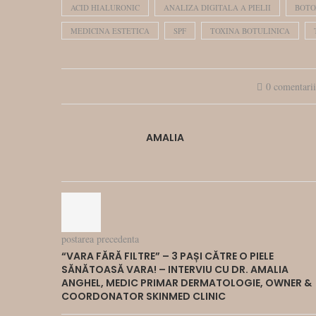
ACID HIALURONIC
ANALIZA DIGITALA A PIELII
BOTO
MEDICINA ESTETICA
SPF
TOXINA BOTULINICA
0 comentari
AMALIA
postarea precedenta
“VARA FĂRĂ FILTRE” – 3 PAȘI CĂTRE O PIELE
SĂNĂTOASĂ VARA! – INTERVIU CU DR. AMALIA
ANGHEL, MEDIC PRIMAR DERMATOLOGIE, OWNER &
COORDONATOR SKINMED CLINIC