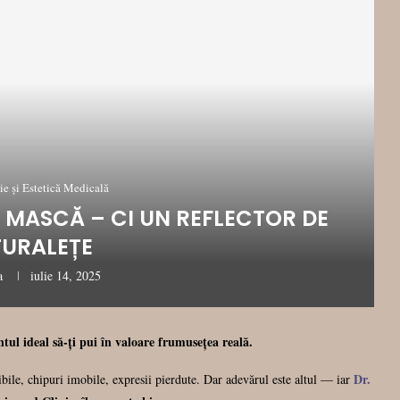
e și Estetică Medicală
O MASCĂ – CI UN REFLECTOR DE
URALEȚE
a
iulie 14, 2025
tul ideal să-ți pui în valoare frumusețea reală.
Dr.
bile, chipuri imobile, expresii pierdute. Dar adevărul este altul — iar