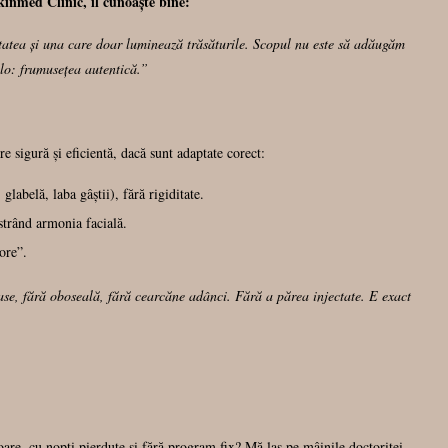
inmed Clinic, îl cunoaște bine:
vitatea și una care doar luminează trăsăturile. Scopul nu este să adăugăm
colo: frumusețea autentică.”
 sigură și eficientă, dacă sunt adaptate corect:
glabelă, laba gâștii), fără rigiditate.
trând armonia facială.
ore”.
ase, fără oboseală, fără cearcăne adânci. Fără a părea injectate. E exact
are, cu nopți pierdute și fără program fix? Mă las pe mâinile doctoriței