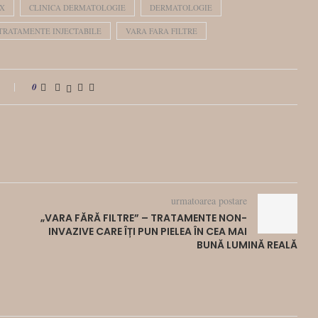
X
CLINICA DERMATOLOGIE
DERMATOLOGIE
TRATAMENTE INJECTABILE
VARA FARA FILTRE
i
0
urmatoarea postare
„VARA FĂRĂ FILTRE” – TRATAMENTE NON-
INVAZIVE CARE ÎȚI PUN PIELEA ÎN CEA MAI
BUNĂ LUMINĂ REALĂ