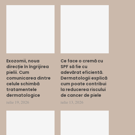
Exozomii, noua
Ce face o cremă cu
direcție în îngrijirea
SPF să fie cu
pielii. Cum
adevărat eficientă.
comunicarea dintre
Dermatologii explică
celule schimbă
cum poate contribui
tratamentele
la reducerea riscului
dermatologice
de cancer de piele
iulie 19, 2026
iulie 13, 2026