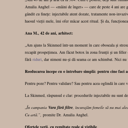
Amalia Anghel — «mâini de înger» — care de peste 4 ani are grij
gândit cu finețe: injectabile atent dozate, tratamente non-invazi
haosul vieții mele, îmi ofer măcar acest ritual. Și da, funcțione
Ana M., 42 de ani, arhitect:
„Am ajuns la Skinmed într-un moment în care oboseala și stresu
recapăt prospețimea. Am făcut botox în zona frunții și un filler
fără
riduri
, dar nimeni nu-și dă seama ce am schimbat. Nici nu 
Reeducarea începe cu o întrebare simplă: pentru cine faci a
Pentru poze? Pentru validare? Sau pentru acea oglindă în care v
La Skinmed, răspunsul e clar: procedurile injectabile nu sunt des
„
În campania
Vara fără filtre
, încurajăm femeile să nu mai alea
Cu artă.”,
promite Dr. Amalia Anghel.
Ofertele verii, cu rezultate reale și vizibile