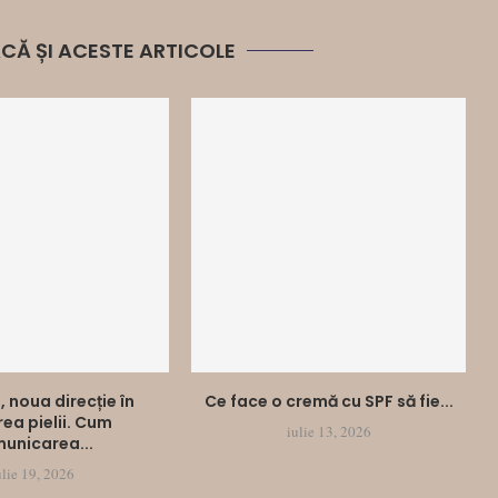
LACĂ ȘI ACESTE ARTICOLE
, noua direcție în
Ce face o cremă cu SPF să fie...
irea pielii. Cum
iulie 13, 2026
unicarea...
ulie 19, 2026