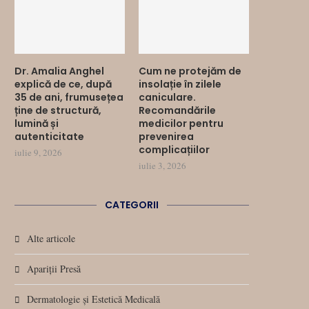
Dr. Amalia Anghel
Cum ne protejăm de
explică de ce, după
insolație în zilele
35 de ani, frumusețea
caniculare.
ține de structură,
Recomandările
lumină și
medicilor pentru
autenticitate
prevenirea
complicațiilor
iulie 9, 2026
iulie 3, 2026
CATEGORII
Alte articole
Apariții Presă
Dermatologie și Estetică Medicală