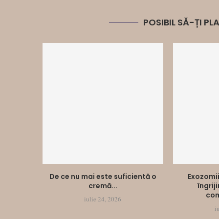
POSIBIL SĂ-ȚI P
De ce nu mai este suficientă o
Exozomii
cremă...
îngrij
com
iulie 24, 2026
i