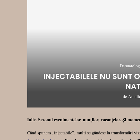
Dermatologi
INJECTABILELE NU SUNT 
NAT
de
Amali
Iulie. Sezonul evenimentelor, nunților, vacanțelor. Și momen
Când spunem „injectabile”, mulți se gândesc la transformări vizi