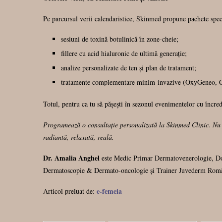
Pe parcursul verii calendaristice, Skinmed propune pachete spec
sesiuni de toxină botulinică în zone-cheie;
fillere cu acid hialuronic de ultimă generație;
analize personalizate de ten și plan de tratament;
tratamente complementare minim-invazive (OxyGeneo, Cl
Totul, pentru ca tu să pășești în sezonul evenimentelor cu încrede
Programează o consultație personalizată la Skinmed Clinic. Nu p
radiantă, relaxată, reală.
Dr. Amalia Anghel
este Medic Primar Dermatovenerologie, Docto
Dermatoscopie & Dermato-oncologie și Trainer Juvederm Român
e-femeia
Articol preluat de: