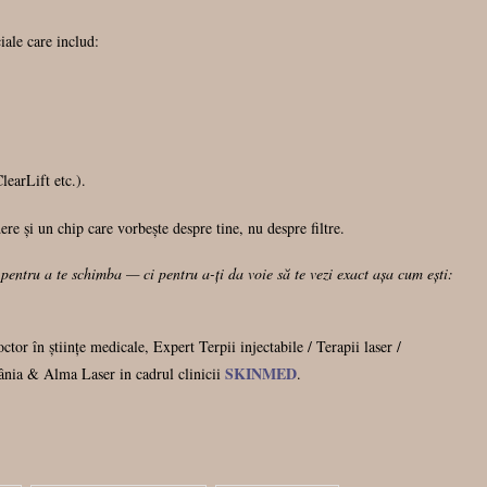
iale care includ:
earLift etc.).
re și un chip care vorbește despre tine, nu despre filtre.
entru a te schimba — ci pentru a-ți da voie să te vezi exact așa cum ești:
r în științe medicale, Expert Terpii injectabile / Terapii laser /
SKINMED
ia & Alma Laser in cadrul clinicii
.