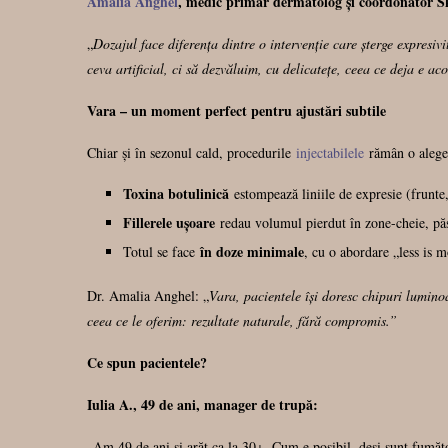
Amalia Anghel
, medic primar dermatolog și coordonator Sk
„
Dozajul face diferența dintre o intervenție care șterge expresi
ceva artificial, ci să dezvăluim, cu delicatețe, ceea ce deja e a
Vara – un moment perfect pentru ajustări subtile
Chiar și în sezonul cald, procedurile
injectabilele
rămân o alegere
Toxina botulinică
estompează liniile de expresie (frunte, 
Fillerele ușoare
redau volumul pierdut în zone-cheie, păs
în doze minimale
Totul se face
, cu o abordare „less is m
Dr. Amalia Anghel: „
Vara, pacientele își doresc chipuri lumino
ceea ce le oferim: rezultate naturale, fără compromis.”
Ce spun pacientele?
Iulia A., 49 de ani, manager de trupă:
„Am 49 de ani și arăt ca la 30+. Cum e posibil, deși sunt fumăto