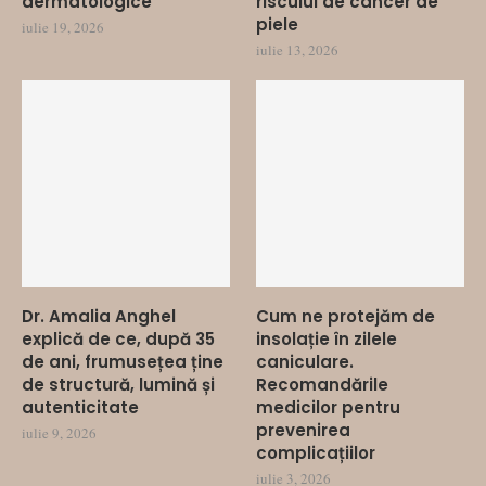
dermatologice
riscului de cancer de
piele
iulie 19, 2026
iulie 13, 2026
Dr. Amalia Anghel
Cum ne protejăm de
explică de ce, după 35
insolație în zilele
de ani, frumusețea ține
caniculare.
de structură, lumină și
Recomandările
autenticitate
medicilor pentru
prevenirea
iulie 9, 2026
complicațiilor
iulie 3, 2026