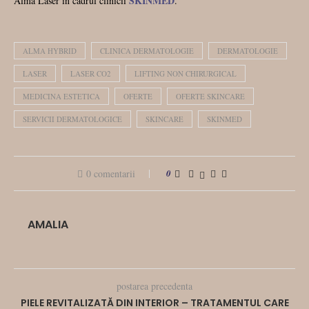
SKINMED
Alma Laser in cadrul clinicii
.
ALMA HYBRID
CLINICA DERMATOLOGIE
DERMATOLOGIE
LASER
LASER CO2
LIFTING NON CHIRURGICAL
MEDICINA ESTETICA
OFERTE
OFERTE SKINCARE
SERVICII DERMATOLOGICE
SKINCARE
SKINMED
0 comentarii
0
AMALIA
postarea precedenta
PIELE REVITALIZATĂ DIN INTERIOR – TRATAMENTUL CARE