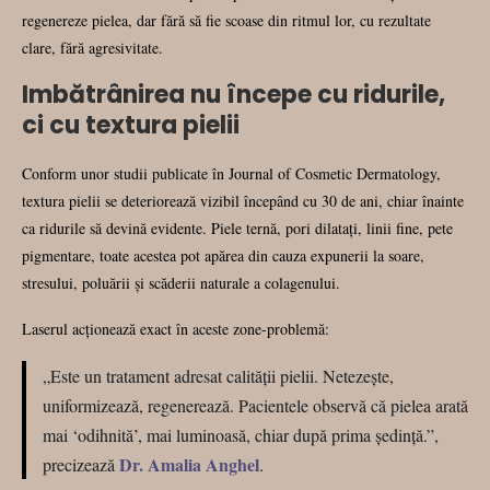
regenereze pielea, dar fără să fie scoase din ritmul lor, cu rezultate
clare, fără agresivitate.
Imbătrânirea nu începe cu ridurile,
ci cu textura pielii
Conform unor studii publicate în Journal of Cosmetic Dermatology,
textura pielii se deteriorează vizibil începând cu 30 de ani, chiar înainte
ca ridurile să devină evidente. Piele ternă, pori dilatați, linii fine, pete
pigmentare, toate acestea pot apărea din cauza expunerii la soare,
stresului, poluării și scăderii naturale a colagenului.
Laserul acționează exact în aceste zone-problemă:
„Este un tratament adresat calității pielii. Netezește,
uniformizează, regenerează. Pacientele observă că pielea arată
mai ‘odihnită’, mai luminoasă, chiar după prima ședință.”,
Dr. Amalia Anghel
precizează
.