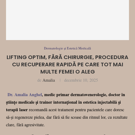
Dermatologie și Estetică Medicală
LIFTING OPTIM, FĂRĂ CHIRURGIE, PROCEDURA
CU RECUPERARE RAPIDĂ PE CARE TOT MAI
MULTE FEMEI O ALEG
de
Amalia
decembrie 10, 2025
Dr. Amalia Anghel
, medic primar dermatovenerologie, doctor în
științe medicale și trainer internațional în estetica injectabilă și
terapii laser
recomandă acest tratament pentru pacientele care doresc
să-și regenereze pielea, dar fără să fie scoase din ritmul lor, cu rezultate
clare, fără agresivitate.