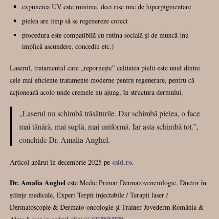
expunerea UV este minima, deci risc mic de hiperpigmentare
pielea are timp să se regenereze corect
procedura este compatibilă cu rutina socială și de muncă (nu
implică ascundere, concediu etc.)
Laserul, tratamentul care „repornește” calitatea pielii este unul dintre
cele mai eficiente tratamente moderne pentru regenerare, pentru că
acționează acolo unde cremele nu ajung, în structura dermului.
„Laserul nu schimbă trăsăturile. Dar schimbă pielea, o face
mai tânără, mai suplă, mai uniformă. Iar asta schimbă tot.”,
conchide Dr. Amalia Anghel.
csid.ro
Articol apărut în decembrie 2025 pe
.
Dr. Amalia Anghel
este Medic Primar Dermatovenerologie, Doctor în
științe medicale, Expert Terpii injectabile / Terapii laser /
Dermatoscopie & Dermato-oncologie și Trainer Juvederm România &