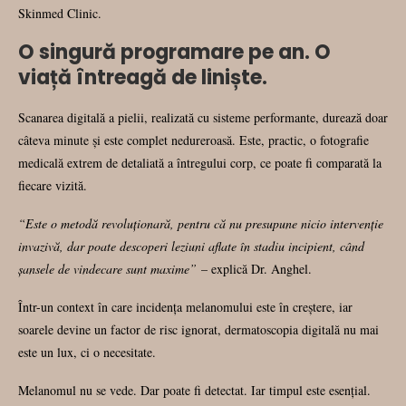
Skinmed Clinic.
O singură programare pe an. O
viață întreagă de liniște.
Scanarea digitală a pielii, realizată cu sisteme performante, durează doar
câteva minute și este complet nedureroasă. Este, practic, o fotografie
medicală extrem de detaliată a întregului corp, ce poate fi comparată la
fiecare vizită.
“Este o metodă revoluționară, pentru că nu presupune nicio intervenție
invazivă, dar poate descoperi leziuni aflate în stadiu incipient, când
șansele de vindecare sunt maxime”
– explică Dr. Anghel.
Într-un context în care incidența melanomului este în creștere, iar
soarele devine un factor de risc ignorat, dermatoscopia digitală nu mai
este un lux, ci o necesitate.
Melanomul nu se vede. Dar poate fi detectat. Iar timpul este esențial.