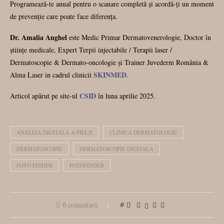
Programează-te anual pentru o scanare completă și acordă-ți un moment
de prevenție care poate face diferența.
Dr. Amalia Anghel
este Medic Primar Dermatovenerologie, Doctor în
științe medicale, Expert Terpii injectabile / Terapii laser /
Dermatoscopie & Dermato-oncologie și Trainer Juvederm România &
SKINMED
Alma Laser in cadrul clinicii
.
CSID
Articol apărut pe site-ul
în luna aprilie 2025.
ANALIZA DIGITALA A PIELII
CLINICA DERMATOLOGIE
DERMATOSCOPIE
DERMATOSCOPIE DIGITALA
FOTO FINDER
FOTOFINDER
0 comentarii
0