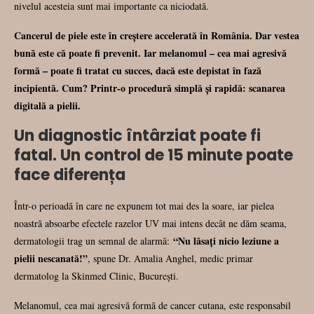
nivelul acesteia sunt mai importante ca niciodată.
Cancerul de piele este în creștere accelerată în România. Dar vestea
bună este că poate fi prevenit. Iar melanomul – cea mai agresivă
formă – poate fi tratat cu succes, dacă este depistat în fază
incipientă. Cum? Printr-o procedură simplă și rapidă: scanarea
digitală a pielii.
Un diagnostic întârziat poate fi
fatal. Un control de 15 minute poate
face diferența
Într-o perioadă în care ne expunem tot mai des la soare, iar pielea
noastră absoarbe efectele razelor UV mai intens decât ne dăm seama,
“Nu lăsați nicio leziune a
dermatologii trag un semnal de alarmă:
pielii nescanată!”
, spune Dr. Amalia Anghel, medic primar
dermatolog la Skinmed Clinic, București.
Melanomul, cea mai agresivă formă de cancer cutana, este responsabil