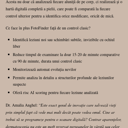
Acesta nu doar că analizează fiecare aluniță de pe corp, ci realizează și o
hartă digitală completă a pielii, care poate fi comparată la fiecare
control ulterior pentru a identifica orice modificare, oricât de mică.
Ce face în plus FotoFinder față de un control clasic?
Identifică leziuni noi sau schimbări subtile, invizibile cu ochiul
liber
Reduce timpul de examinare la doar 15-20 de minute comparative
cu 90 de minute, durata unui control clasic
Monitorizează automat evoluția nevilor
Permite analiza în detaliu a structurilor profunde ale leziunilor
suspecte
Oferă risc AI scoring pentru fiecare leziune analizată
Dr. Amalia Anghel: “
Este exact genul de inovație care salvează vieți
prin simplul fapt că vede mai mult decât poate vedea omul. Cine ar
trebui să se programeze pentru o scanare digitală? Contrar aparențelor,
dermatoscopia nu este un moft rezervat persoanelor în vârstă sau celor