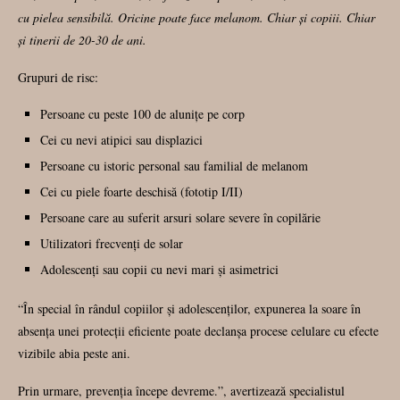
cu pielea sensibilă. Oricine poate face melanom. Chiar și copiii. Chiar
și tinerii de 20-30 de ani.
Grupuri de risc:
Persoane cu peste 100 de alunițe pe corp
Cei cu nevi atipici sau displazici
Persoane cu istoric personal sau familial de melanom
Cei cu piele foarte deschisă (fototip I/II)
Persoane care au suferit arsuri solare severe în copilărie
Utilizatori frecvenți de solar
Adolescenți sau copii cu nevi mari și asimetrici
“În special în rândul copiilor și adolescenților, expunerea la soare în
absența unei protecții eficiente poate declanșa procese celulare cu efecte
vizibile abia peste ani.
Prin urmare, prevenția începe devreme.”, avertizează specialistul