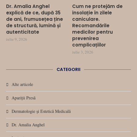
Dr. Amalia Anghel
Cum ne protejăm de
explică de ce, după 35
insolație în zilele
de ani, frumusețea ține
caniculare.
de structură, lumină și
Recomandările
autenticitate
medicilor pentru
prevenirea
iulie 9, 2026
complicațiilor
iulie 3, 2026
CATEGORII
Alte articole
Apariții Presă
Dermatologie și Estetică Medicală
Dr. Amalia Anghel