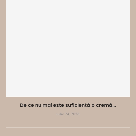
De ce nu mai este suficientă o cremă...
iulie 24, 2026