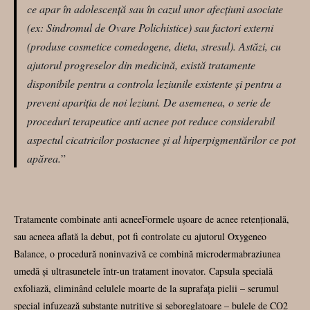
ce apar în adolescență sau în cazul unor afecțiuni asociate
(ex: Sindromul de Ovare Polichistice) sau factori externi
(produse cosmetice comedogene, dieta, stresul). Astăzi, cu
ajutorul progreselor din medicină, există tratamente
disponibile pentru a controla leziunile existente și pentru a
preveni apariția de noi leziuni. De asemenea, o serie de
proceduri terapeutice anti acnee pot reduce considerabil
aspectul cicatricilor postacnee și al hiperpigmentărilor ce pot
apărea.
”
Tratamente combinate anti acneeFormele ușoare de acnee retențională,
sau acneea aflată la debut, pot fi controlate cu ajutorul Oxygeneo
Balance, o procedură noninvazivă ce combină microdermabraziunea
umedă și ultrasunetele într-un tratament inovator. Capsula specială
exfoliază, eliminând celulele moarte de la suprafața pielii – serumul
special infuzează substanțe nutritive și seboreglatoare – bulele de CO2