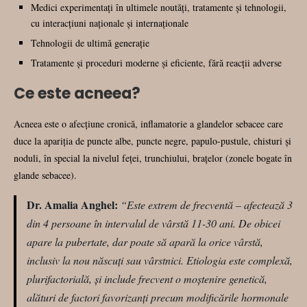
Medici experimentați în ultimele noutăți, tratamente și tehnologii,
cu interacțiuni naționale și internaționale
Tehnologii de ultimă generație
Tratamente și proceduri moderne și eficiente, fără reacții adverse
Ce este acneea?
Acneea este o afecțiune cronică, inflamatorie a glandelor sebacee care
duce la apariția de puncte albe, puncte negre, papulo-pustule, chisturi și
noduli, în special la nivelul feței, trunchiului, brațelor (zonele bogate în
glande sebacee).
Dr. Amalia Anghel:
“Este extrem de frecventă – afectează 3
din 4 persoane în intervalul de vârstă 11-30 ani. De obicei
apare la pubertate, dar poate să apară la orice vârstă,
inclusiv la nou născuți sau vârstnici. Etiologia este complexă,
plurifactorială, și include frecvent o moștenire genetică,
alături de factori favorizanți precum modificările hormonale