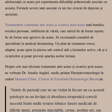
adolescenții cu acnee pot experimenta dificultăți psihosociale asociate cu
aceasta. Formele severe sunt asociate cu un risc crescut de depresie și
anxietate.
Tratamentele combinate anti acnee și cicatrici post-acnee
sunt benefice
oricărei persoane, indiferent de vârstă, care suferă fie de forme ușoare,
fie de forme mai agresive de acnee. Se recomandă consultul de
specialitate la medicul dermatolog. Un plan de tratament corect,
adaptat, poate ajuta la ținerea sub control atât a leziunilor active, cât și a
cicatricilor și poate preveni apariția noilor leziuni.
Despre cele mai eficiente tratamente anti-acnee și cicatrici post-acnee,
ne vorbește Dr. Amalia Anghel, medic primar Dermatovenerologie în
cadrul
Skinmed Clinic, Centrul de Excelentă Dermatologie Bucure
ști.
“Sutele de pacienți care ne-au vizitat în fiecare an cu această
patologie ne-au învățat că abordarea terapeutică corectă
necesită foarte multe resurse tehnice (lasere medicale de
diferite tipuri, preparate injectabile, creme, peeling-uri, sau