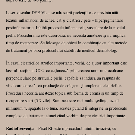
Laser vascular DYE-VL – se adresează pacienților ce prezinta atât
leziuni inflamatorii de acnee, cât și cicatrici / pete – hiperpigmentare
postinflamatorie. Inhibă procesele inflamatorii, vasculare de la nivelul
pielii. Procedura nu este dureroasă, nu necesită anestezie și nu implică
timp de recuperare. Se folosește de obicei în combinație cu alte metode
de tratament pe baza protocolului stabilit de medicul dermatolog.
În cazul cicatricilor atrofice importante, vechi, de ajutor important este
laserul fracționat CO2, ce acționează prin crearea unor microcoloane
perpendiculare pe straturile pielii, capabile să inducă un răspuns de
vindecare corectă, cu producție de colagen, și umplere a cicatricilor.
Procedura necesită anestezie topică sub forma de cremă și un timp de
recuperare scurt (5-7 zile). Sunt necesare mai multe ședințe, uzual
minimum 4, spațiate la o lună, acestea putând fi integrate în protocoale
complexe de tratament atunci când vorbim despre cicatrici importante.
Radiofrecvența
– Pixel RF este o procedură minim invazivă, cu