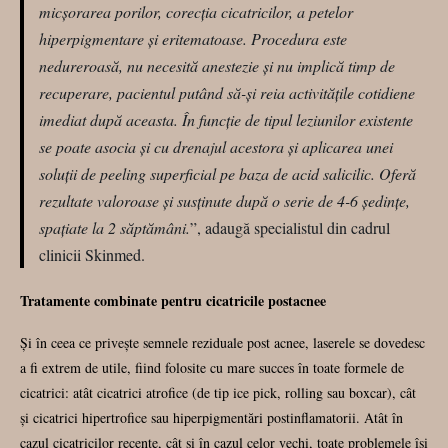
micșorarea porilor, corecția cicatricilor, a petelor
hiperpigmentare și eritematoase. Procedura este
nedureroasă, nu necesită anestezie și nu implică timp de
recuperare, pacientul putând să-și reia activitățile cotidiene
imediat după aceasta. În funcție de tipul leziunilor existente
se poate asocia și cu drenajul acestora și aplicarea unei
soluții de peeling superficial pe baza de acid salicilic. Oferă
rezultate valoroase și susținute după o serie de 4-6 ședințe,
spațiate la 2 săptămâni.
”, adaugă specialistul din cadrul
clinicii Skinmed.
Tratamente combinate pentru cicatricile postacnee
Și în ceea ce privește semnele reziduale post acnee, laserele se dovedesc
a fi extrem de utile, fiind folosite cu mare succes în toate formele de
cicatrici: atât cicatrici atrofice (de tip ice pick, rolling sau boxcar), cât
și cicatrici hipertrofice sau hiperpigmentări postinflamatorii. Atât în
cazul cicatricilor recente, cât și în cazul celor vechi, toate problemele își