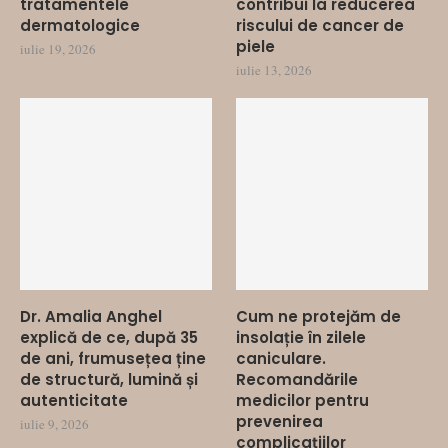
tratamentele
contribui la reducerea
dermatologice
riscului de cancer de
piele
iulie 19, 2026
iulie 13, 2026
Dr. Amalia Anghel
Cum ne protejăm de
explică de ce, după 35
insolație în zilele
de ani, frumusețea ține
caniculare.
de structură, lumină și
Recomandările
autenticitate
medicilor pentru
prevenirea
iulie 9, 2026
complicațiilor