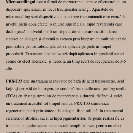
Microneedlingul
este o formă de mezoterapie, care se efectuează cu un
dispozitiv specializat, în locul tradiționalei seringi. Aparatele de
microneedling sunt dispozitive de penetrare transcutanată care crează la
nivelul pielii două efecte: o injurie superficială, rapid reversibilă care
declanșează la nivelul pielii un răspuns de vindecare cu stimularea
sintezei de colagen și elastină și crearea prin înțepare de multiple canale
permeabile pentru substanțele active aplicate pe piele în timpul
procedurii. Tratamentul se realizează după aplicarea în prealabil a unei
creme cu efect anestezic, și necesită un timp scurt de recuperare, de 3-5
zile.
PRX-T33
este un tratament inovator pe bază de acid tricloracetic, acid
kojic și peroxid de hidrogen, ce combină beneficiile unui peeling mediu
(TCA) cu absența timpului de recuperare și a durerii, făcându-l astfel
un tratament accesibil tot timpul anului. PRX-T33 stimulează
regenerarea pielii prin sinteza de colagen, fiind util atât în tratamentul
cicatricilor atrofice, cât și al hiperpigmentărilor. Se poate realiza fie ca
tratament singular sau se poate asocia terapiilor laser, pentru un efect
cumulativ. Nu necesită timp de recuperare, pielea putând prezenta o