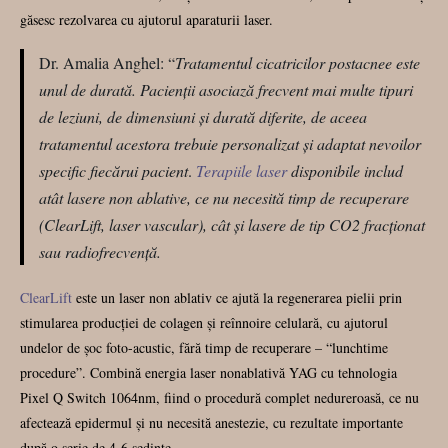
găsesc rezolvarea cu ajutorul aparaturii laser.
Dr. Amalia Anghel: “
Tratamentul cicatricilor postacnee este
unul de durată. Pacienții asociază frecvent mai multe tipuri
de leziuni, de dimensiuni și durată diferite, de aceea
tratamentul acestora trebuie personalizat și adaptat nevoilor
specific fiecărui pacient
.
Terapiile laser
disponibile includ
atât lasere non ablative, ce nu necesită timp de recuperare
(ClearLift, laser vascular), cât și lasere de tip CO2 fracționat
sau radiofrecvență.
ClearLift
este un laser non ablativ ce ajută la regenerarea pielii prin
stimularea producției de colagen și reînnoire celulară, cu ajutorul
undelor de șoc foto-acustic, fără timp de recuperare – “lunchtime
procedure”. Combină energia laser nonablativă YAG cu tehnologia
Pixel Q Switch 1064nm, fiind o procedură complet nedureroasă, ce nu
afectează epidermul și nu necesită anestezie, cu rezultate importante
după o serie de 4-6 ședințe.