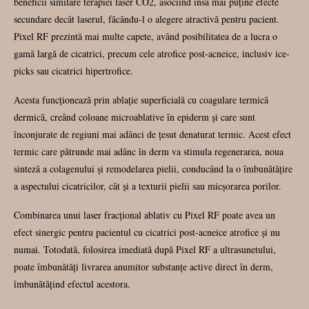
beneficii similare terapiei laser CO2, asociind însă mai puține efecte
secundare decât laserul, făcându-l o alegere atractivă pentru pacient.
Pixel RF prezintă mai multe capete, având posibilitatea de a lucra o
gamă largă de cicatrici, precum cele atrofice post-acneice, inclusiv ice-
picks sau cicatrici hipertrofice.
Acesta funcționează prin ablație superficială cu coagulare termică
dermică, creând coloane microablative în epiderm și care sunt
înconjurate de regiuni mai adânci de țesut denaturat termic. Acest efect
termic care pătrunde mai adânc în derm va stimula regenerarea, noua
sinteză a colagenului și remodelarea pielii, conducând la o îmbunătățire
a aspectului cicatricilor, cât și a texturii pielii sau micșorarea porilor.
Combinarea unui laser fracțional ablativ cu Pixel RF poate avea un
efect sinergic pentru pacientul cu cicatrici post-acneice atrofice și nu
numai. Totodată, folosirea imediată după Pixel RF a ultrasunetului,
poate îmbunătăți livrarea anumitor substanțe active direct în derm,
îmbunătățind efectul acestora.