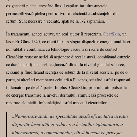
oxigenează pielea, crescând fluxul capilar, iar ultrasunetele
permeabilizează pielea pentru livrarea eficientă a substanțelor din
serum. Sunt necesare 4 ședințe, spațiate la 1-2 săptămâni.
În tratamentul acneei active, un real ajutor îl reprezintă
ClearSkin
, un
laser Er:Glass 1540, ce oferă într-un singur dispozitiv energia unui laser
non-ablativ combinată cu tehnologie vacuum și răcire de contact.
ClearSkin reușește astfel să acționeze direct la sursă, combătând cauzele
ce duc la apariția acneei: acționează direct la nivelul glandei sebacee,
scăzând și fluidificând secreția de sebum de la nivelul acesteia, pe de o
parte, și alterând membrana celulară a P. acnes, scăzând astfel răspunsul
inflamator, pe de altă parte. În plus, ClearSkin, prin microimpulsurile
de energie transmise la nivelul dermului, stimulează procesele de
reparare ale pielii, îmbunătățind astfel aspectul cicatricilor.
„Numeroase studii de specialitate atestă eficacitatea acestui
dispozitiv laser atât în reducerea leziunilor inflamatorii, a
hiperseboreei, a comedoanelor, cât și în ceaa ce privește