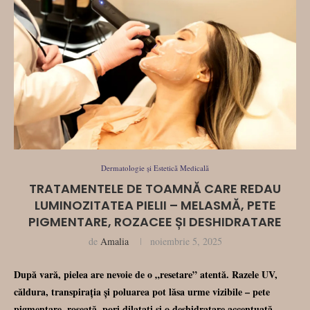
Dermatologie și Estetică Medicală
TRATAMENTELE DE TOAMNĂ CARE REDAU
LUMINOZITATEA PIELII – MELASMĂ, PETE
PIGMENTARE, ROZACEE ȘI DESHIDRATARE
de
Amalia
noiembrie 5, 2025
După vară, pielea are nevoie de o „resetare” atentă. Razele UV,
căldura, transpirația și poluarea pot lăsa urme vizibile – pete
pigmentare, roșeață, pori dilatați și o deshidratare accentuată.