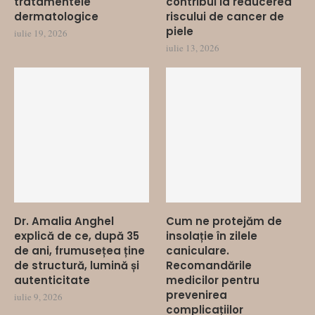
tratamentele
contribui la reducerea
dermatologice
riscului de cancer de
piele
iulie 19, 2026
iulie 13, 2026
Dr. Amalia Anghel
Cum ne protejăm de
explică de ce, după 35
insolație în zilele
de ani, frumusețea ține
caniculare.
de structură, lumină și
Recomandările
autenticitate
medicilor pentru
prevenirea
iulie 9, 2026
complicațiilor