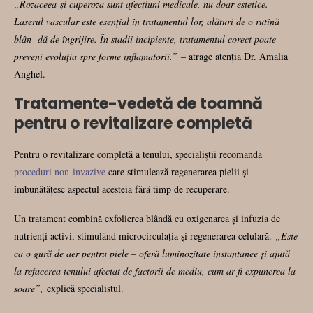
„
Rozaceea
și cuperoza sunt afecțiuni medicale, nu doar estetice.
Laserul vascular este esențial în tratamentul lor, alături de o rutină
blân dă de îngrijire. În stadii incipiente, tratamentul corect poate
preveni evoluția spre forme inflamatorii.”
– atrage atenția Dr. Amalia
Anghel.
Tratamente-vedetă de toamnă
pentru o revitalizare completă
Pentru o revitalizare completă a tenului, specialiștii recomandă
proceduri non-invazive
care stimulează regenerarea pielii și
îmbunătățesc aspectul acesteia fără timp de recuperare.
Un tratament combină exfolierea blândă cu oxigenarea și infuzia de
nutrienți activi, stimulând microcirculația și regenerarea celulară.
„Este
ca o gură de aer pentru piele – oferă luminozitate instantanee și ajută
la refacerea tenului afectat de factorii de mediu, cum ar fi expunerea la
soare”,
explică specialistul.