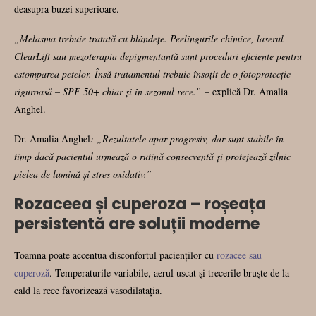
deasupra buzei superioare.
„Melasma trebuie tratată cu blândețe. Peelingurile chimice, laserul
ClearLift sau mezoterapia depigmentantă sunt proceduri eficiente pentru
estomparea petelor. Însă tratamentul trebuie însoțit de o fotoprotecție
riguroasă – SPF 50+ chiar și în sezonul rece.”
– explică Dr. Amalia
Anghel.
Dr. Amalia Anghel
: „Rezultatele apar progresiv, dar sunt stabile în
timp dacă pacientul urmează o rutină consecventă și protejează zilnic
pielea de lumină și stres oxidativ.”
Rozaceea și cuperoza – roșeața
persistentă are soluții moderne
Toamna poate accentua disconfortul pacienților cu
rozacee sau
cuperoză
. Temperaturile variabile, aerul uscat și trecerile bruște de la
cald la rece favorizează vasodilatația.