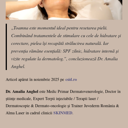
„Toamna este momentul ideal pentru resetarea pielii.
Combinând tratamentele de stimulare cu cele de hidratare și
corectare, pielea își recapătă strălucirea naturală. Iar
prevenția rămâne esențială: SPF zilnic, hidratare internă și
vizite regulate la dermatolog.”, concluzionează Dr. Amalia
Anghel.
csid.ro
Articol apărut în noiembrie 2025 pe
Dr. Amalia Anghel
este Medic Primar Dermatovenerologie, Doctor în
științe medicale, Expert Terpii injectabile / Terapii laser /
Dermatoscopie & Dermato-oncologie și Trainer Juvederm România &
SKINMED
Alma Laser in cadrul clinicii
.