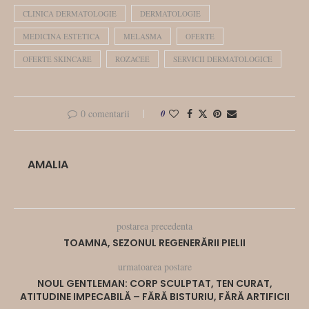
CLINICA DERMATOLOGIE
DERMATOLOGIE
MEDICINA ESTETICA
MELASMA
OFERTE
OFERTE SKINCARE
ROZACEE
SERVICII DERMATOLOGICE
0 comentarii
0
AMALIA
postarea precedenta
TOAMNA, SEZONUL REGENERĂRII PIELII
urmatoarea postare
NOUL GENTLEMAN: CORP SCULPTAT, TEN CURAT,
ATITUDINE IMPECABILĂ – FĂRĂ BISTURIU, FĂRĂ ARTIFICII