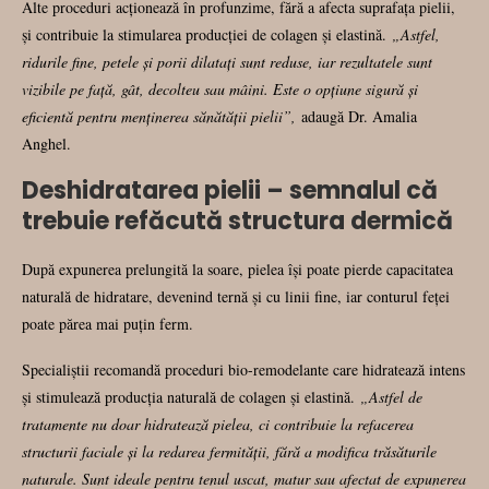
Alte proceduri acționează în profunzime, fără a afecta suprafața pielii,
și contribuie la stimularea producției de colagen și elastină.
„Astfel,
ridurile fine, petele și porii dilatați sunt reduse, iar rezultatele sunt
vizibile pe față, gât, decolteu sau mâini. Este o opțiune sigură și
eficientă pentru menținerea sănătății pielii”,
adaugă Dr. Amalia
Anghel.
Deshidratarea pielii – semnalul că
trebuie refăcută structura dermică
După expunerea prelungită la soare, pielea își poate pierde capacitatea
naturală de hidratare, devenind ternă și cu linii fine, iar conturul feței
poate părea mai puțin ferm.
Specialiștii recomandă proceduri bio-remodelante care hidratează intens
și stimulează producția naturală de colagen și elastină.
„Astfel de
tratamente nu doar hidratează pielea, ci contribuie la refacerea
structurii faciale și la redarea fermității, fără a modifica trăsăturile
naturale. Sunt ideale pentru tenul uscat, matur sau afectat de expunerea