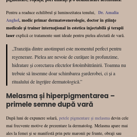
Dr. Amalia
Pentru a readuce echilibrul și luminozitatea tenului,
Anghel
, medic primar dermatovenerologie, doctor în științe
medicale și trainer internațional în estetica injectabilă și terapii
laser
explică ce tratamente sunt ideale pentru pielea afectată de vară.
„Tranziția dintre anotimpuri este momentul perfect pentru
regenerare. Pielea are nevoie de curățare în profunzime,
hidratare și corectarea efectelor fotoîmbătrânirii. Toamna nu
trebuie să însemne doar schimbarea garderobei, ci și a
ritualului de îngrijire dermatologică.”
Melasma și hiperpigmentarea –
primele semne după vară
După luni de expunere solară,
petele pigmentare și melasma
devin cele
mai frecvente motive de prezentare la dermatolog. Melasma apare mai
ales la femei și se manifestă prin pete maronii pe frunte, obraji sau