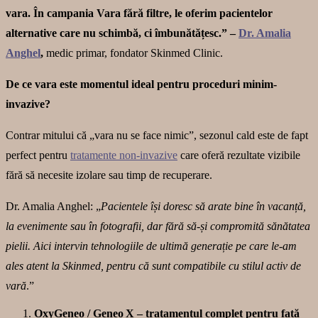
vara. În campania Vara fără filtre, le oferim pacientelor
alternative care nu schimbă, ci îmbunătățesc.” –
Dr. Amalia
Anghel
,
medic primar, fondator Skinmed Clinic.
De ce vara este momentul ideal pentru proceduri minim-
invazive?
Contrar mitului că „vara nu se face nimic”, sezonul cald este de fapt
perfect pentru
tratamente non-invazive
care oferă rezultate vizibile
fără să necesite izolare sau timp de recuperare.
Dr. Amalia Anghel: „
Pacientele își doresc să arate bine în vacanță,
la evenimente sau în fotografii, dar fără să-și compromită sănătatea
pielii. Aici intervin tehnologiile de ultimă generație pe care le-am
ales atent la Skinmed, pentru că sunt compatibile cu stilul activ de
vară
.”
OxyGeneo / Geneo X – tratamentul complet pentru față