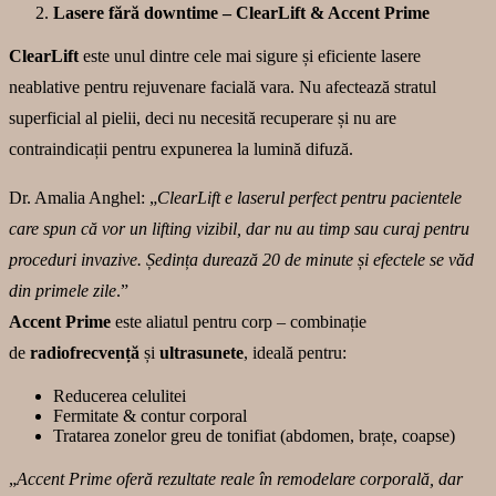
Lasere fără downtime – ClearLift & Accent Prime
ClearLift
este unul dintre cele mai sigure și eficiente lasere
neablative pentru rejuvenare facială vara. Nu afectează stratul
superficial al pielii, deci nu necesită recuperare și nu are
contraindicații pentru expunerea la lumină difuză.
Dr. Amalia Anghel: „
ClearLift e laserul perfect pentru pacientele
care spun că vor un lifting vizibil, dar nu au timp sau curaj pentru
proceduri invazive. Ședința durează 20 de minute și efectele se văd
din primele zile
.”
Accent Prime
este aliatul pentru corp – combinație
de
radiofrecvență
și
ultrasunete
, ideală pentru:
Reducerea celulitei
Fermitate & contur corporal
Tratarea zonelor greu de tonifiat (abdomen, brațe, coapse)
„
Accent Prime oferă rezultate reale în remodelare corporală, dar