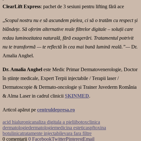
ClearLift Express
: pachet de 3 sesiuni pentru lifting fără ace
„
Scopul nostru nu e să ascundem pielea, ci să o tratăm cu respect și
blândețe. Să oferim alternative reale filtrelor digitale – soluții care
redau luminozitatea naturală, fără exagerări.
Tratamentul potrivit
nu te transformă
— te reflectă în cea mai bună lumină reală.”—
Dr.
Amalia Anghel.
Dr. Amalia Anghel
este Medic Primar Dermatovenerologie, Doctor
în științe medicale, Expert Terpii injectabile / Terapii laser /
Dermatoscopie & Dermato-oncologie și Trainer Juvederm România
& Alma Laser in cadrul clinicii
SKINMED
.
Articol apărut pe
centruldepresa.ro
acid hialuronic
analiza digitala a pielii
botox
clinica
dermatologie
dermatologie
medicina estetica
spf
toxina
botulinica
tratamente injectabile
vara fara filtre
0 comentarii
0
Facebook
Twitter
Pinterest
Email