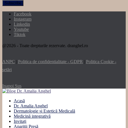
Facebook
Instagram
Linkedin
Youtube
Tiktok
@2026 - Toate drepturile rezervate. dranghel.ro
ANPC
|
Politica de confidentialitate - GDPR
|
Politica Cookie -
setări
Inapoi Sus
Acasă
Dr. Amalia Anghel
Dermatologie și Estetică Medicală
Medicină integrativă
Invitați
Apariții Presă