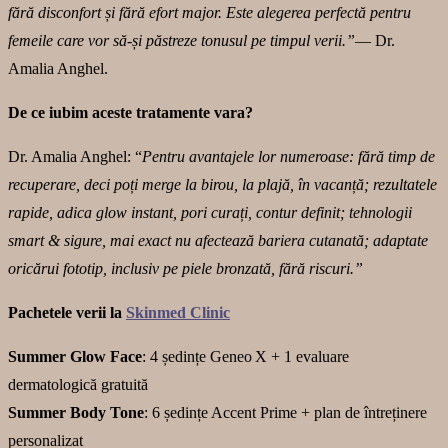
fără disconfort și fără efort major. Este alegerea perfectă pentru
femeile care vor să-și păstreze tonusul pe timpul verii.”
— Dr.
Amalia Anghel.
De ce iubim aceste tratamente vara?
Dr. Amalia Anghel: “
Pentru avantajele lor numeroase: fără timp de
recuperare, deci poți merge la birou, la plajă, în vacanță; rezultatele
rapide, adica glow instant, pori curați, contur definit; tehnologii
smart & sigure, mai exact nu afectează bariera cutanată; adaptate
oricărui fototip, inclusiv pe piele bronzată, fără riscuri.”
Pachetele verii la
Skinmed Clinic
Summer Glow Face
: 4 ședințe Geneo X + 1 evaluare
dermatologică gratuită
Summer Body Tone
: 6 ședințe Accent Prime + plan de întreținere
personalizat