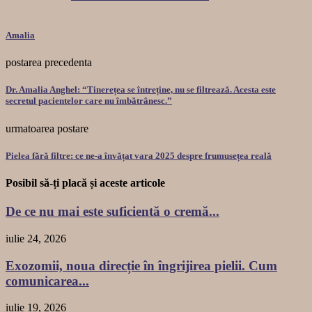
Amalia
postarea precedenta
Dr. Amalia Anghel: “Tinerețea se întreține, nu se filtrează. Acesta este
secretul pacientelor care nu îmbătrânesc.”
urmatoarea postare
Pielea fără filtre: ce ne-a învățat vara 2025 despre frumusețea reală
Posibil să-ți placă și aceste articole
De ce nu mai este suficientă o cremă...
iulie 24, 2026
Exozomii, noua direcție în îngrijirea pielii. Cum
comunicarea...
iulie 19, 2026