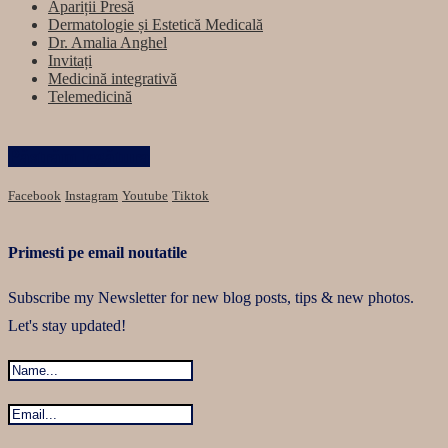
Apariții Presă
Dermatologie și Estetică Medicală
Dr. Amalia Anghel
Invitați
Medicină integrativă
Telemedicină
Păstrăm legătura
Facebook
Instagram
Youtube
Tiktok
Primesti pe email noutatile
Subscribe my Newsletter for new blog posts, tips & new photos.
Let's stay updated!