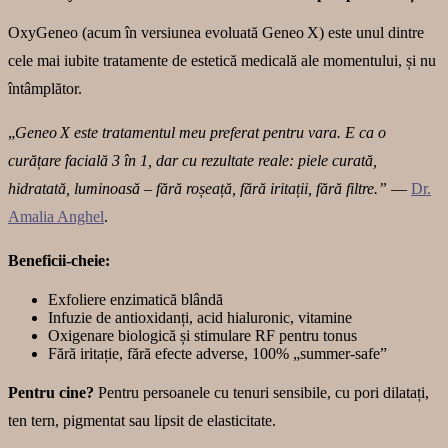
OxyGeneo (acum în versiunea evoluată Geneo X) este unul dintre
cele mai iubite tratamente de estetică medicală ale momentului, și nu
întâmplător.
„
Geneo X este tratamentul meu preferat pentru vara. E ca o
curățare facială 3 în 1, dar cu rezultate reale: piele curată,
hidratată, luminoasă – fără roșeață, fără iritații, fără filtre.”
—
Dr.
Amalia Anghel
.
Beneficii-cheie:
Exfoliere enzimatică blândă
Infuzie de antioxidanți, acid hialuronic, vitamine
Oxigenare biologică și stimulare RF pentru tonus
Fără iritație, fără efecte adverse, 100% „summer-safe”
Pentru cine?
Pentru persoanele cu tenuri sensibile, cu pori dilatați,
ten tern, pigmentat sau lipsit de elasticitate.