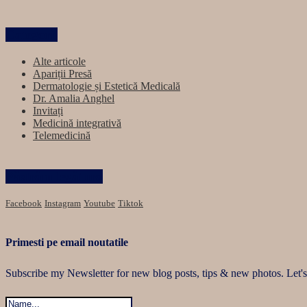
Categorii
Alte articole
Apariții Presă
Dermatologie și Estetică Medicală
Dr. Amalia Anghel
Invitați
Medicină integrativă
Telemedicină
Păstrăm legătura
Facebook
Instagram
Youtube
Tiktok
Primesti pe email noutatile
Subscribe my Newsletter for new blog posts, tips & new photos. Let's