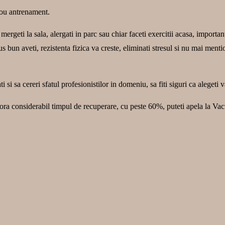
nou antrenament.
mergeti la sala, alergati in parc sau chiar faceti exercitii acasa, import
us bun aveti, rezistenta fizica va creste, eliminati stresul si nu mai menti
 si sa cereri sfatul profesionistilor in domeniu, sa fiti siguri ca alegeti
icsora considerabil timpul de recuperare, cu peste 60%, puteti apela la Va