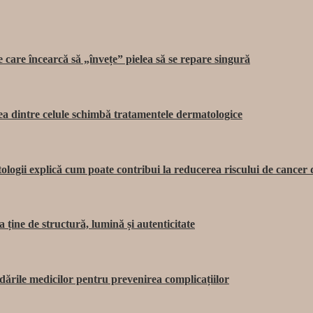
care încearcă să „învețe” pielea să se repare singură
rea dintre celule schimbă tratamentele dermatologice
ologii explică cum poate contribui la reducerea riscului de cancer 
ține de structură, lumină și autenticitate
dările medicilor pentru prevenirea complicațiilor