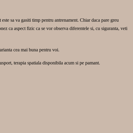
ant este sa va gasiti timp pentru antrenament. Chiar daca pare greu
onez ca aspect fizic ca se vor observa diferentele si, cu siguranta, veti
 varianta cea mai buna pentru voi.
cusport, terapia spatiala disponibila acum si pe pamant.