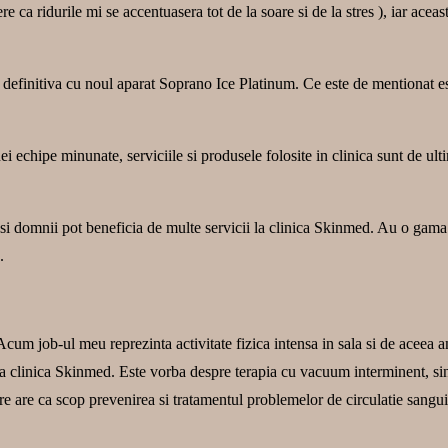
a ridurile mi se accentuasera tot de la soare si de la stres ), iar aceast
finitiva cu noul aparat Soprano Ice Platinum. Ce este de mentionat este 
chipe minunate, serviciile si produsele folosite in clinica sunt de ultima
i domnii pot beneficia de multe servicii la clinica Skinmed. Au o gama 
.
Acum job-ul meu reprezinta activitate fizica intensa in sala si de aceea
a clinica Skinmed. Este vorba despre terapia cu vacuum interminent, sin
are are ca scop prevenirea si tratamentul problemelor de circulatie sangui