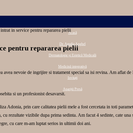
trat in service pentru repararea pielii
Acasă
Dr. Amalia Anghel
ce pentru repararea pielii
Dermatologie și Estetică Medicală
Medicină integrativă
a avea nevoie de ingrijire si tratament special sa isi revina. Am aflat d
Invitați
Apariții Presă
bita si un profesionist desavarsit.
za Adonia, prin care calitatea pielii mele a fost cercetata in toti param
cu rezultate vizibile dupa prima sedinta. Am facut 4 sedinte, cate una sa
gre, cu care m-am luptat serios in ultimii doi ani.