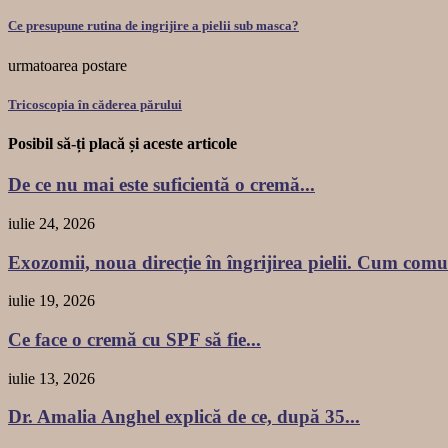
Ce presupune rutina de ingrijire a pielii sub masca?
urmatoarea postare
Tricoscopia în căderea părului
Posibil să-ți placă și aceste articole
De ce nu mai este suficientă o cremă...
iulie 24, 2026
Exozomii, noua direcție în îngrijirea pielii. Cum comu
iulie 19, 2026
Ce face o cremă cu SPF să fie...
iulie 13, 2026
Dr. Amalia Anghel explică de ce, după 35...