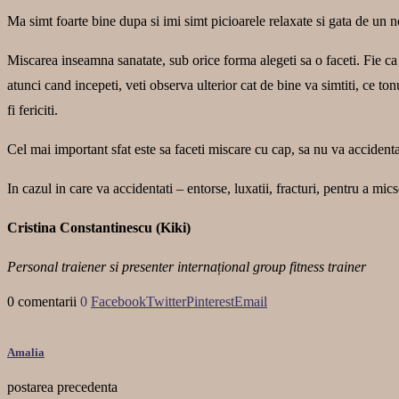
Ma simt foarte bine dupa si imi simt picioarele relaxate si gata de un 
Miscarea inseamna sanatate, sub orice forma alegeti sa o faceti. Fie ca 
atunci cand incepeti, veti observa ulterior cat de bine va simtiti, ce ton
fi fericiti.
Cel mai important sfat este sa faceti miscare cu cap, sa nu va accidentati
In cazul in care va accidentati – entorse, luxatii, fracturi, pentru a m
Cristina Constantinescu (Kiki)
Personal traiener si presenter internațional group fitness trainer
0 comentarii
0
Facebook
Twitter
Pinterest
Email
Amalia
postarea precedenta