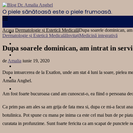
O piele sănătoasă este o piele frumoasă.
Acasa
Dermatologie și Estetică Medicală
Dupa soarele dominican, am in
Dermatologie și Estetică Medicală
Invitați
Medicină integrativă
Dupa soarele dominican, am intrat in servi
de
Amalia
iunie 19, 2020
Dupa intoarcerea de la Exatlon, unde am stat 4 luni la soare, pielea me
Amalia Anghel.
Am fost foarte bucuroasa cand am cunoscut-o, ea fiind o persoana deose
Ca prim pas am ales sa am grija de fata mea si, dupa ce mi-a facut anali
botulinica. Pot spune cu mana pe inima ca este cel mai bun de pe piata, 
curatata in profunzime. Sunt foarte fericita ca am scapat de punctele ne