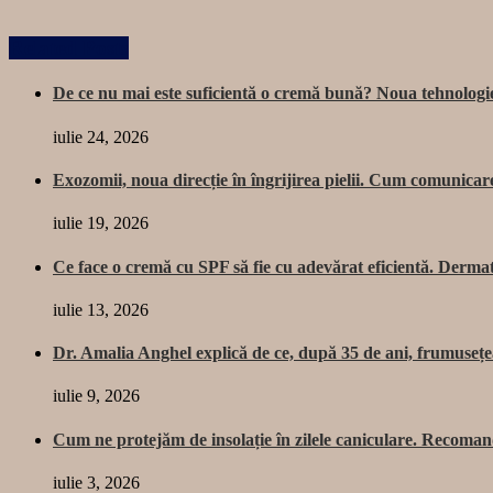
Related Posts
De ce nu mai este suficientă o cremă bună? Noua tehnologie 
iulie 24, 2026
Exozomii, noua direcție în îngrijirea pielii. Cum comunica
iulie 19, 2026
Ce face o cremă cu SPF să fie cu adevărat eficientă. Dermat
iulie 13, 2026
Dr. Amalia Anghel explică de ce, după 35 de ani, frumusețea 
iulie 9, 2026
Cum ne protejăm de insolație în zilele caniculare. Recoman
iulie 3, 2026