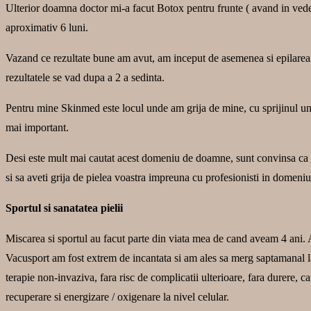
Ulterior doamna doctor mi-a facut Botox pentru frunte ( avand in vedere c
aproximativ 6 luni.
Vazand ce rezultate bune am avut, am inceput de asemenea si epilarea de
rezultatele se vad dupa a 2 a sedinta.
Pentru mine Skinmed este locul unde am grija de mine, cu sprijinul unei e
mai important.
Desi este mult mai cautat acest domeniu de doamne, sunt convinsa ca s
si sa aveti grija de pielea voastra impreuna cu profesionisti in domeniu
Sportul si sanatatea pielii
Miscarea si sportul au facut parte din viata mea de cand aveam 4 ani. 
Vacusport am fost extrem de incantata si am ales sa merg saptamanal l
terapie non-invaziva, fara risc de complicatii ulterioare, fara durere, c
recuperare si energizare / oxigenare la nivel celular.