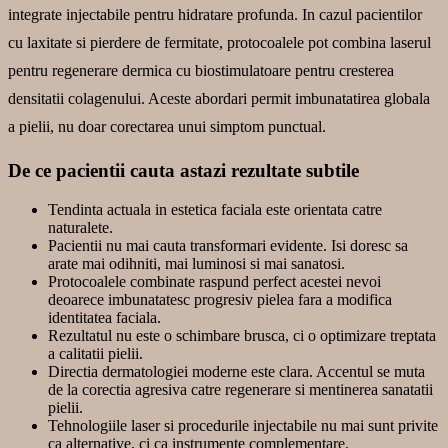
integrate injectabile pentru hidratare profunda. In cazul pacientilor
cu laxitate si pierdere de fermitate, protocoalele pot combina laserul
pentru regenerare dermica cu biostimulatoare pentru cresterea
densitatii colagenului. Aceste abordari permit imbunatatirea globala
a pielii, nu doar corectarea unui simptom punctual.
De ce pacientii cauta astazi rezultate subtile
Tendinta actuala in estetica faciala este orientata catre
naturalete.
Pacientii nu mai cauta transformari evidente. Isi doresc sa
arate mai odihniti, mai luminosi si mai sanatosi.
Protocoalele combinate raspund perfect acestei nevoi
deoarece imbunatatesc progresiv pielea fara a modifica
identitatea faciala.
Rezultatul nu este o schimbare brusca, ci o optimizare treptata
a calitatii pielii.
Directia dermatologiei moderne este clara. Accentul se muta
de la corectia agresiva catre regenerare si mentinerea sanatatii
pielii.
Tehnologiile laser si procedurile injectabile nu mai sunt privite
ca alternative, ci ca instrumente complementare.