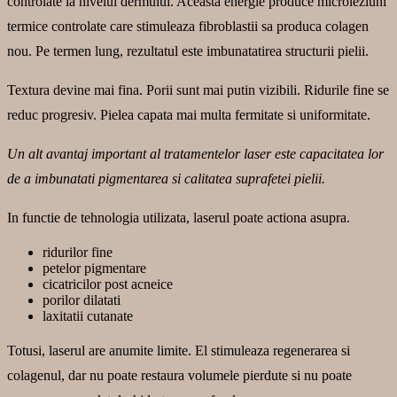
controlate la nivelul dermului. Aceasta energie produce microleziuni
termice controlate care stimuleaza fibroblastii sa produca colagen
nou. Pe termen lung, rezultatul este imbunatatirea structurii pielii.
Textura devine mai fina. Porii sunt mai putin vizibili. Ridurile fine se
reduc progresiv. Pielea capata mai multa fermitate si uniformitate.
Un alt avantaj important al tratamentelor laser este capacitatea lor
de a imbunatati pigmentarea si calitatea suprafetei pielii.
In functie de tehnologia utilizata, laserul poate actiona asupra.
ridurilor fine
petelor pigmentare
cicatricilor post acneice
porilor dilatati
laxitatii cutanate
Totusi, laserul are anumite limite. El stimuleaza regenerarea si
colagenul, dar nu poate restaura volumele pierdute si nu poate