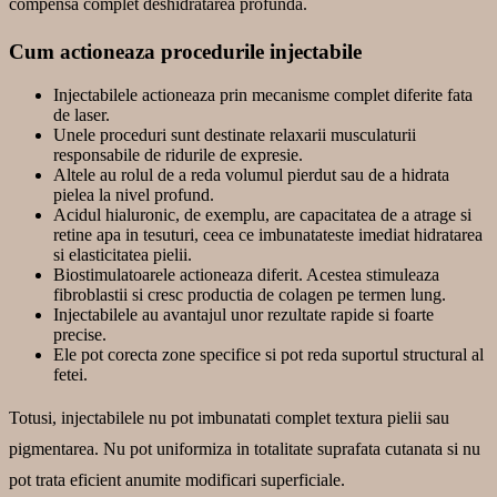
compensa complet deshidratarea profunda.
Cum actioneaza procedurile injectabile
Injectabilele actioneaza prin mecanisme complet diferite fata
de laser.
Unele proceduri sunt destinate relaxarii musculaturii
responsabile de ridurile de expresie.
Altele au rolul de a reda volumul pierdut sau de a hidrata
pielea la nivel profund.
Acidul hialuronic, de exemplu, are capacitatea de a atrage si
retine apa in tesuturi, ceea ce imbunatateste imediat hidratarea
si elasticitatea pielii.
Biostimulatoarele actioneaza diferit. Acestea stimuleaza
fibroblastii si cresc productia de colagen pe termen lung.
Injectabilele au avantajul unor rezultate rapide si foarte
precise.
Ele pot corecta zone specifice si pot reda suportul structural al
fetei.
Totusi, injectabilele nu pot imbunatati complet textura pielii sau
pigmentarea. Nu pot uniformiza in totalitate suprafata cutanata si nu
pot trata eficient anumite modificari superficiale.