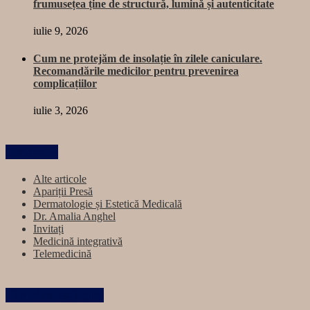
frumusețea ține de structură, lumină și autenticitate
iulie 9, 2026
Cum ne protejăm de insolație în zilele caniculare.
Recomandările medicilor pentru prevenirea
complicațiilor
iulie 3, 2026
Categorii
Alte articole
Apariții Presă
Dermatologie și Estetică Medicală
Dr. Amalia Anghel
Invitați
Medicină integrativă
Telemedicină
Păstrăm legătura