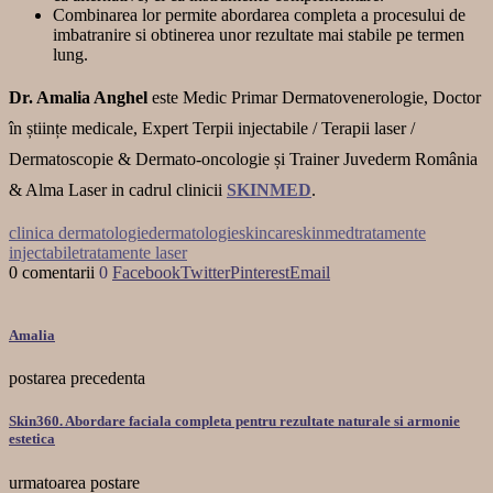
Combinarea lor permite abordarea completa a procesului de
imbatranire si obtinerea unor rezultate mai stabile pe termen
lung.
Dr. Amalia Anghel
este Medic Primar Dermatovenerologie, Doctor
în științe medicale, Expert Terpii injectabile / Terapii laser /
Dermatoscopie & Dermato-oncologie și Trainer Juvederm România
& Alma Laser in cadrul clinicii
SKINMED
.
clinica dermatologie
dermatologie
skincare
skinmed
tratamente
injectabile
tratamente laser
0 comentarii
0
Facebook
Twitter
Pinterest
Email
Amalia
postarea precedenta
Skin360. Abordare faciala completa pentru rezultate naturale si armonie
estetica
urmatoarea postare