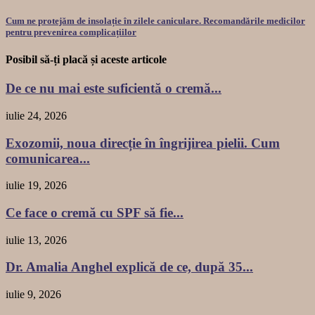
Cum ne protejăm de insolație în zilele caniculare. Recomandările medicilor
pentru prevenirea complicațiilor
Posibil să-ți placă și aceste articole
De ce nu mai este suficientă o cremă...
iulie 24, 2026
Exozomii, noua direcție în îngrijirea pielii. Cum
comunicarea...
iulie 19, 2026
Ce face o cremă cu SPF să fie...
iulie 13, 2026
Dr. Amalia Anghel explică de ce, după 35...
iulie 9, 2026