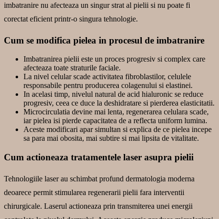
imbatranire nu afecteaza un singur strat al pielii si nu poate fi
corectat eficient printr-o singura tehnologie.
Cum se modifica pielea in procesul de imbatranire
Imbatranirea pielii este un proces progresiv si complex care
afecteaza toate straturile faciale.
La nivel celular scade activitatea fibroblastilor, celulele
responsabile pentru producerea colagenului si elastinei.
In acelasi timp, nivelul natural de acid hialuronic se reduce
progresiv, ceea ce duce la deshidratare si pierderea elasticitatii.
Microcirculatia devine mai lenta, regenerarea celulara scade,
iar pielea isi pierde capacitatea de a reflecta uniform lumina.
Aceste modificari apar simultan si explica de ce pielea incepe
sa para mai obosita, mai subtire si mai lipsita de vitalitate.
Cum actioneaza tratamentele laser asupra pielii
Tehnologiile laser au schimbat profund dermatologia moderna
deoarece permit stimularea regenerarii pielii fara interventii
chirurgicale. Laserul actioneaza prin transmiterea unei energii