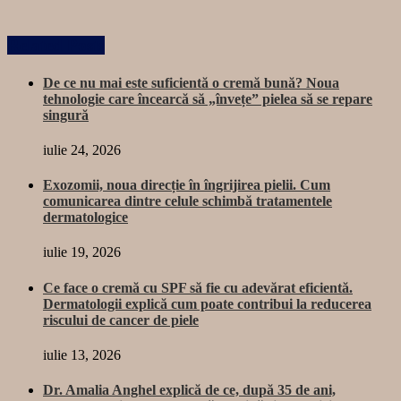
Related Posts
De ce nu mai este suficientă o cremă bună? Noua
tehnologie care încearcă să „învețe” pielea să se repare
singură
iulie 24, 2026
Exozomii, noua direcție în îngrijirea pielii. Cum
comunicarea dintre celule schimbă tratamentele
dermatologice
iulie 19, 2026
Ce face o cremă cu SPF să fie cu adevărat eficientă.
Dermatologii explică cum poate contribui la reducerea
riscului de cancer de piele
iulie 13, 2026
Dr. Amalia Anghel explică de ce, după 35 de ani,