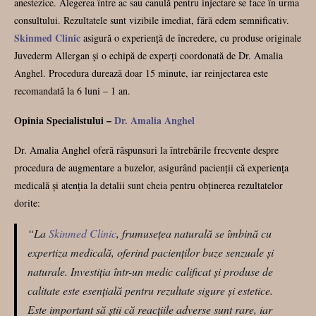
anestezice. Alegerea între ac sau canulă pentru injectare se face în urma
consultului. Rezultatele sunt vizibile imediat, fără edem semnificativ.
Skinmed Clinic
asigură o experiență de încredere, cu produse originale
Juvederm Allergan și o echipă de experți coordonată de Dr. Amalia
Anghel. Procedura durează doar 15 minute, iar reinjectarea este
recomandată la 6 luni – 1 an.
Opinia Specialistului –
Dr. Amalia Anghel
Dr. Amalia Anghel oferă răspunsuri la întrebările frecvente despre
procedura de augmentare a buzelor, asigurând pacienții că experiența
medicală și atenția la detalii sunt cheia pentru obținerea rezultatelor
dorite:
“La
Skinmed Clinic
, frumusețea naturală se îmbină cu
expertiza medicală, oferind pacienților buze senzuale și
naturale. Investiția într-un medic calificat și produse de
calitate este esențială pentru rezultate sigure și estetice.
Este important să știi că reacțiile adverse sunt rare, iar