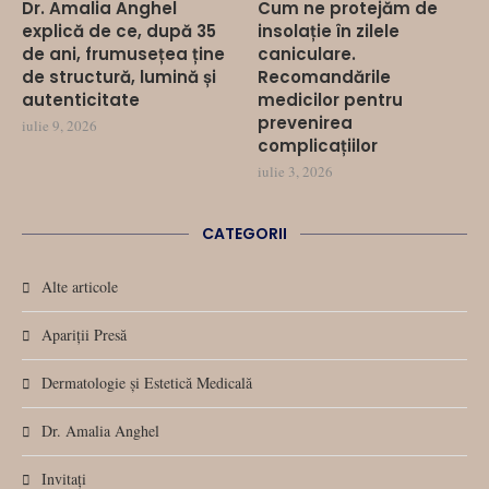
Dr. Amalia Anghel
Cum ne protejăm de
explică de ce, după 35
insolație în zilele
de ani, frumusețea ține
caniculare.
de structură, lumină și
Recomandările
autenticitate
medicilor pentru
prevenirea
iulie 9, 2026
complicațiilor
iulie 3, 2026
CATEGORII
Alte articole
Apariții Presă
Dermatologie și Estetică Medicală
Dr. Amalia Anghel
Invitați