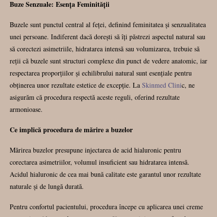
Buze Senzuale: Esența Feminității
Buzele sunt punctul central al feței, definind feminitatea și senzualitatea
unei persoane. Indiferent dacă dorești să îți păstrezi aspectul natural sau
să corectezi asimetriile, hidratarea intensă sau volumizarea, trebuie să
reții că buzele sunt structuri complexe din punct de vedere anatomic, iar
respectarea proporțiilor și echilibrului natural sunt esențiale pentru
obținerea unor rezultate estetice de excepție. La
Skinmed Clini
c, ne
asigurăm că procedura respectă aceste reguli, oferind rezultate
armonioase.
Ce implică procedura de mărire a buzelor
Mărirea buzelor presupune injectarea de acid hialuronic pentru
corectarea asimetriilor, volumul insuficient sau hidratarea intensă.
Acidul hialuronic de cea mai bună calitate este garantul unor rezultate
naturale și de lungă durată.
Pentru confortul pacientului, procedura începe cu aplicarea unei creme