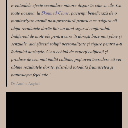
eventualele efecte secundare minore dispar în câteva zile. Cu
toate acestea, la
Skinmed Clinic
, pacienții beneficiază de o
monitorizare atentă post-procedură pentru a se asigura că
obțin rezultatele dorite într-un mod sigur și confortabil.
Indiferent de motivele pentru care îți dorești buze mai pline și
senzuale, aici găsești soluții personalizate și sigure pentru a-ți
îndeplini dorințele. Cu o echipă de experți calificați și
produse de cea mai înaltă calitate, poți avea încredere că vei
obține rezultatele dorite, păstrând totodată frumusețea și
naturalețea feței tale.”
Dr. Amalia Anghel