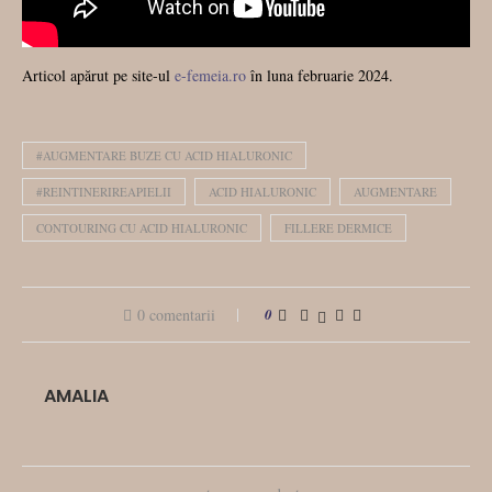
Articol apărut pe site-ul
e-femeia.ro
în luna februarie 2024.
#AUGMENTARE BUZE CU ACID HIALURONIC
#REINTINERIREAPIELII
ACID HIALURONIC
AUGMENTARE
CONTOURING CU ACID HIALURONIC
FILLERE DERMICE
0 comentarii
0
AMALIA