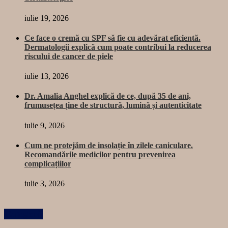
iulie 19, 2026
Ce face o cremă cu SPF să fie cu adevărat eficientă.
Dermatologii explică cum poate contribui la reducerea
riscului de cancer de piele
iulie 13, 2026
Dr. Amalia Anghel explică de ce, după 35 de ani,
frumusețea ține de structură, lumină și autenticitate
iulie 9, 2026
Cum ne protejăm de insolație în zilele caniculare.
Recomandările medicilor pentru prevenirea
complicațiilor
iulie 3, 2026
Categorii