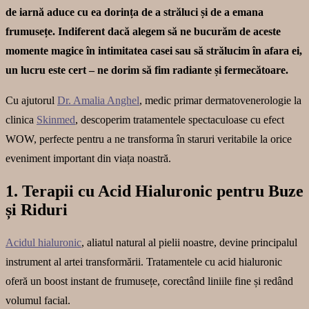
de iarnă aduce cu ea dorința de a străluci și de a emana
frumusețe.
Indiferent dacă alegem să ne bucurăm de aceste
momente magice în intimitatea casei sau să strălucim în afara ei,
un lucru este cert – ne dorim să fim radiante și fermecătoare.
Cu ajutorul
Dr. Amalia Anghel
, medic primar dermatovenerologie la
clinica
Skinmed
, descoperim tratamentele spectaculoase cu efect
WOW, perfecte pentru a ne transforma în staruri veritabile la orice
eveniment important din viața noastră.
1. Terapii cu Acid Hialuronic pentru Buze
și Riduri
Acidul hialuronic
, aliatul natural al pielii noastre, devine principalul
instrument al artei transformării. Tratamentele cu acid hialuronic
oferă un boost instant de frumusețe, corectând liniile fine și redând
volumul facial.