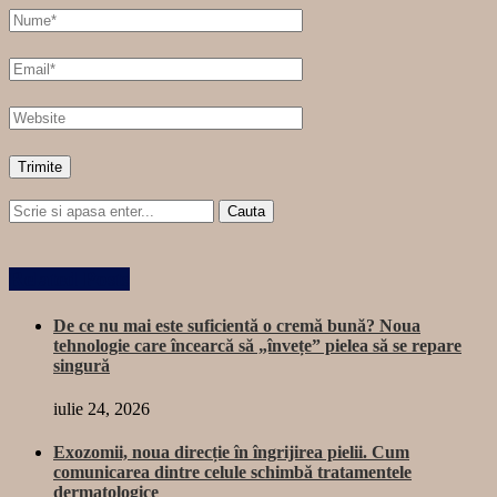
Related Posts
De ce nu mai este suficientă o cremă bună? Noua
tehnologie care încearcă să „învețe” pielea să se repare
singură
iulie 24, 2026
Exozomii, noua direcție în îngrijirea pielii. Cum
comunicarea dintre celule schimbă tratamentele
dermatologice