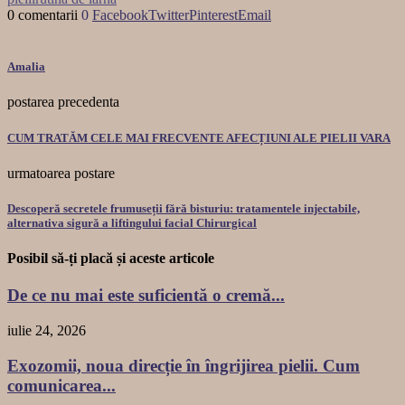
0 comentarii
0
Facebook
Twitter
Pinterest
Email
Amalia
postarea precedenta
CUM TRATĂM CELE MAI FRECVENTE AFECȚIUNI ALE PIELII VARA
urmatoarea postare
Descoperă secretele frumuseții fără bisturiu: tratamentele injectabile,
alternativa sigură a liftingului facial Chirurgical
Posibil să-ți placă și aceste articole
De ce nu mai este suficientă o cremă...
iulie 24, 2026
Exozomii, noua direcție în îngrijirea pielii. Cum
comunicarea...