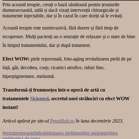
Prin această terapie, creați o bază sănătoasă pentru țesuturile
dumneavoastră, utilă și dacă vizați intervenții chirurgicale și
tratamente injectabile, dar și în cazul în care doriți să le evitați.
Această terapie este noninvazivă, fără durere și fără timp de
recuperare. Mulți pacienți au o senzație de relaxare și o stare de bine
în timpul tratamentului, dar și după tratament.
Efect WOW:
piele rejuvenată, foto-aging revitalizarea pielii de pe
față, gât, decolteu, corp; cicatrici atrofice, riduri fine,
hiperpigmentare, melasmă.
Transformă-ți frumusețea într-o operă de artă cu
tratamentele
Skinmed
, secretul unei străluciri cu efect WOW
instant!
Articol apărut pe site-ul
PressHub.ro
în luna decembrie 2023.
#reintinerireapielii
deshidratarea pielii
ingrijire piele
ingrijirea
pielii
rutina de iarna