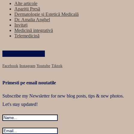
Alte articole
Apariții Presă
Dermatologie și Estetică Medicală
Dr. Amalia Anghel
Invitați
Medicină integrativă
Telemedicină
Păstrăm legătura
Facebook
Instagram
Youtube
Tiktok
Primesti pe email noutatile
Subscribe my Newsletter for new blog posts, tips & new photos.
Let's stay updated!