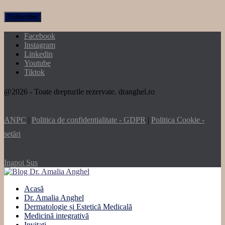
Facebook
Instagram
Linkedin
Youtube
Tiktok
@2026 - Toate drepturile rezervate. dranghel.ro
ANPC
|
Politica de confidentialitate - GDPR
|
Politica Cookie -
setări
Inapoi Sus
Acasă
Dr. Amalia Anghel
Dermatologie și Estetică Medicală
Medicină integrativă
Invitați