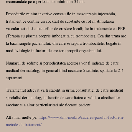
recomandate pe o perioada de minimum 3 luni.
Procedurile minim invazive constau fie in mezoterapie injectabila,
tratament ce contine un cocktail de substante cu rol in stimularea
vascularizatiei si a factorilor de crestere locali; fie in tratamente cu PRP
(Terapia cu plasma proprie imbogatita cu trombocite). Cea din urma are
la baza sangele pacientului, din care se separa trombocitele, bogate in
mod fiziologic in factori de crestere proprii organismului.
Numarul de sedinte si periodicitatea acestora vor fi indicate de catre
medicul dermatolog, in general fiind necesare 5 sedinte, spatiate la 2-4
saptamani.
Tratamentul adecvat va fi stabilit in urma consultatiei de catre medicul
specialist dermatolog, in functie de severitatea cazului, a afectiunilor
asociate si a altor particularitati ale fiecarui pacient.
Alfa mai multe pe:
https://www.skin-med.ro/caderea-parului-factori-si-
metode-de-tratament/