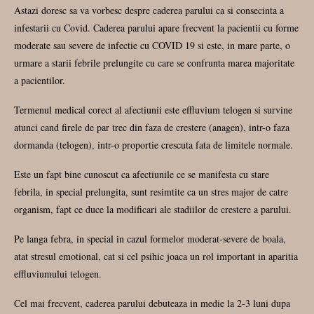
Astazi doresc sa va vorbesc despre caderea parului ca si consecinta a
infestarii cu Covid. Caderea parului apare frecvent la pacientii cu forme
moderate sau severe de infectie cu COVID 19 si este, in mare parte, o
urmare a starii febrile prelungite cu care se confrunta marea majoritate
a pacientilor.
Termenul medical corect al afectiunii este effluvium telogen si survine
atunci cand firele de par trec din faza de crestere (anagen), intr-o faza
dormanda (telogen), intr-o proportie crescuta fata de limitele normale.
Este un fapt bine cunoscut ca afectiunile ce se manifesta cu stare
febrila, in special prelungita, sunt resimtite ca un stres major de catre
organism, fapt ce duce la modificari ale stadiilor de crestere a parului.
Pe langa febra, in special in cazul formelor moderat-severe de boala,
atat stresul emotional, cat si cel psihic joaca un rol important in aparitia
effluviumului telogen.
Cel mai frecvent, caderea parului debuteaza in medie la 2-3 luni dupa