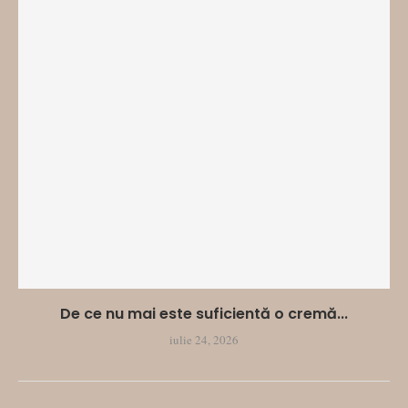
De ce nu mai este suficientă o cremă...
iulie 24, 2026