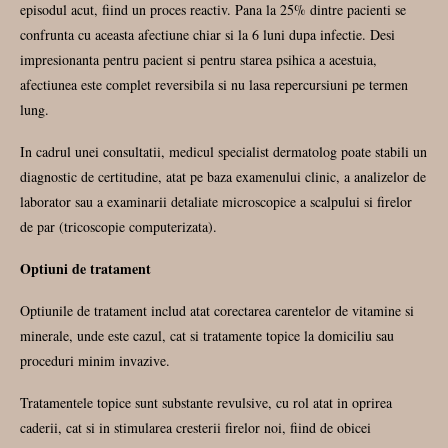
episodul acut, fiind un proces reactiv. Pana la 25% dintre pacienti se
confrunta cu aceasta afectiune chiar si la 6 luni dupa infectie. Desi
impresionanta pentru pacient si pentru starea psihica a acestuia,
afectiunea este complet reversibila si nu lasa repercursiuni pe termen
lung.
In cadrul unei consultatii, medicul specialist dermatolog poate stabili un
diagnostic de certitudine, atat pe baza examenului clinic, a analizelor de
laborator sau a examinarii detaliate microscopice a scalpului si firelor
de par (tricoscopie computerizata).
Optiuni de tratament
Optiunile de tratament includ atat corectarea carentelor de vitamine si
minerale, unde este cazul, cat si tratamente topice la domiciliu sau
proceduri minim invazive.
Tratamentele topice sunt substante revulsive, cu rol atat in oprirea
caderii, cat si in stimularea cresterii firelor noi, fiind de obicei