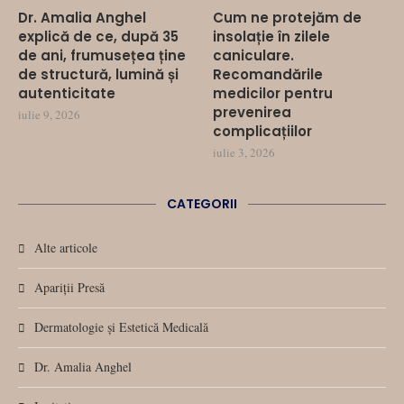
Dr. Amalia Anghel
Cum ne protejăm de
explică de ce, după 35
insolație în zilele
de ani, frumusețea ține
caniculare.
de structură, lumină și
Recomandările
autenticitate
medicilor pentru
prevenirea
iulie 9, 2026
complicațiilor
iulie 3, 2026
CATEGORII
Alte articole
Apariții Presă
Dermatologie și Estetică Medicală
Dr. Amalia Anghel