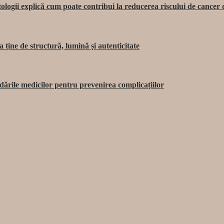
ologii explică cum poate contribui la reducerea riscului de cancer 
ține de structură, lumină și autenticitate
dările medicilor pentru prevenirea complicațiilor