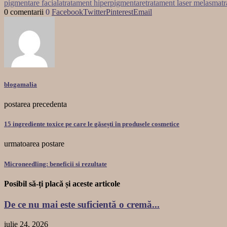
pigmentare faciala
tratament hiperpigmentare
tratament laser melasma
t
0 comentarii
0
Facebook
Twitter
Pinterest
Email
blogamalia
postarea precedenta
15 ingrediente toxice pe care le găsești în produsele cosmetice
urmatoarea postare
Microneedling: beneficii si rezultate
Posibil să-ți placă și aceste articole
De ce nu mai este suficientă o cremă...
iulie 24, 2026