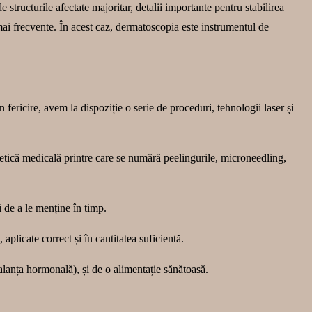
structurile afectate majoritar, detalii importante pentru stabilirea
mai frecvente. În acest caz, dermatoscopia este instrumentul de
 fericire, avem la dispoziție o serie de proceduri, tehnologii laser și
tetică medicală printre care se numără peelingurile, microneedling,
i de a le menține în timp.
licate correct și în cantitatea suficientă.
alanța hormonală), și de o alimentație sănătoasă.