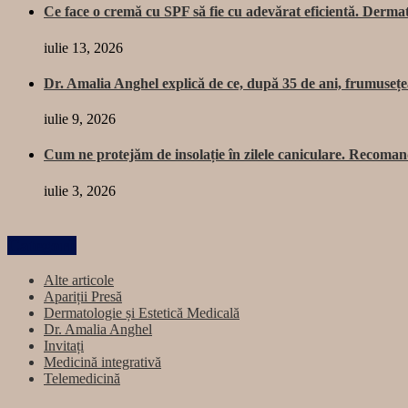
Ce face o cremă cu SPF să fie cu adevărat eficientă. Dermat
iulie 13, 2026
Dr. Amalia Anghel explică de ce, după 35 de ani, frumusețea 
iulie 9, 2026
Cum ne protejăm de insolație în zilele caniculare. Recoman
iulie 3, 2026
Categorii
Alte articole
Apariții Presă
Dermatologie și Estetică Medicală
Dr. Amalia Anghel
Invitați
Medicină integrativă
Telemedicină