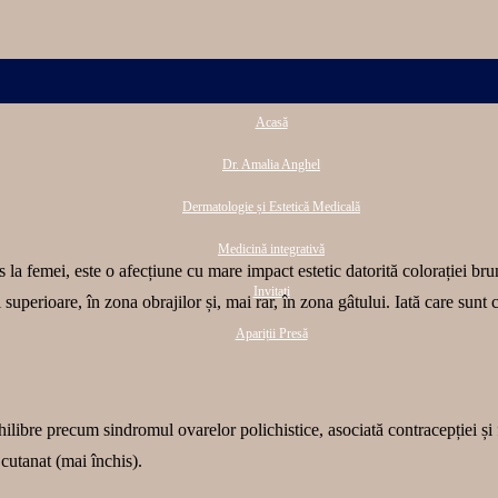
Acasă
Dr. Amalia Anghel
Dermatologie și Estetică Medicală
Medicină integrativă
s la femei, este o afecțiune cu mare impact estetic datorită colorației bru
Invitați
superioare, în zona obrajilor și, mai rar, în zona gâtului. Iată care sunt
Apariții Presă
bre precum sindromul ovarelor polichistice, asociată contracepției și fre
 cutanat (mai închis).