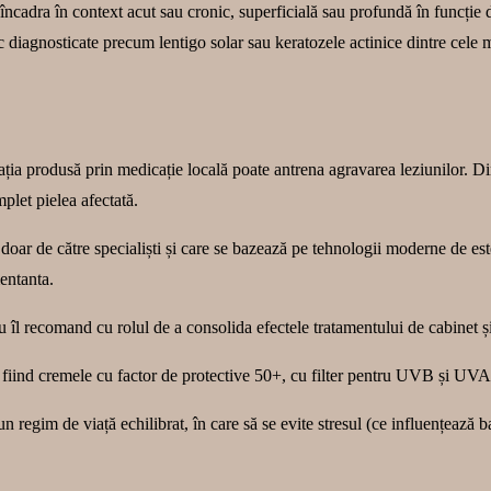
ncadra în context acut sau cronic, superficială sau profundă în funcție de 
 diagnosticate precum lentigo solar sau keratozele actinice dintre cele 
ația produsă prin medicație locală poate antrena agravarea leziunilor. Din
plet pielea afectată.
doar de către specialiști și care se bazează pe tehnologii moderne de es
entanta.
eu îl recomand cu rolul de a consolida efectele tratamentului de cabinet ș
iind cremele cu factor de protective 50+, cu filter pentru UVB și UVA, ap
 regim de viață echilibrat, în care să se evite stresul (ce influențează b