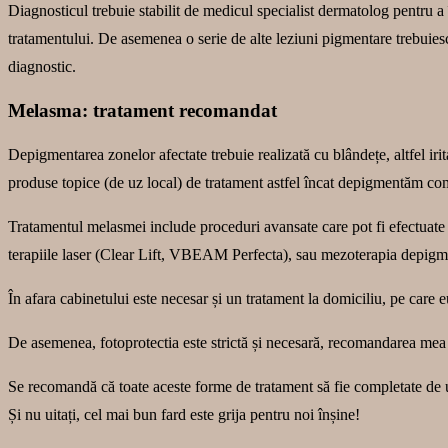
Diagnosticul trebuie stabilit de medicul specialist dermatolog pentru a î
tratamentului. De asemenea o serie de alte leziuni pigmentare trebuiesc
diagnostic.
Melasma: tratament recomandat
Depigmentarea zonelor afectate trebuie realizată cu blândețe, altfel irit
produse topice (de uz local) de tratament astfel încat depigmentăm com
Tratamentul melasmei include proceduri avansate care pot fi efectuate 
terapiile laser (Clear Lift, VBEAM Perfecta), sau mezoterapia depigm
În afara cabinetului este necesar și un tratament la domiciliu, pe care 
De asemenea, fotoprotectia este strictă și necesară, recomandarea mea f
Se recomandă că toate aceste forme de tratament să fie completate de un
Și nu uitați, cel mai bun fard este grija pentru noi înșine!