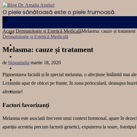
O piele sănătoasă este o piele frumoasă.
Acasa
Dermatologie și Estetică Medicală
Melasma: cauze și tratament
Dermatologie și Estetică Medicală
Melasma: cauze și tratament
de
blogamalia
martie 18, 2020
Pigmentarea facială și în special melasma, o afecțiune întâlnită mai ale
Leziunile apar de obicei pe frunte, în zona perioculară, deasupra buzei 
afectiunie!
Factori favorizanți
Melasma este asociată frecvent unui context hormonal, apare în dezechili
apariția acesteia precum factorii genetici, expunerea la soare, fototipul