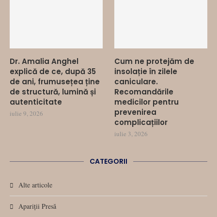
Dr. Amalia Anghel
Cum ne protejăm de
explică de ce, după 35
insolație în zilele
de ani, frumusețea ține
caniculare.
de structură, lumină și
Recomandările
autenticitate
medicilor pentru
prevenirea
iulie 9, 2026
complicațiilor
iulie 3, 2026
CATEGORII
Alte articole
Apariții Presă