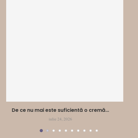
Exozomii, noua direcție în îngrijirea pielii. Cum
comunicarea...
iulie 19, 2026