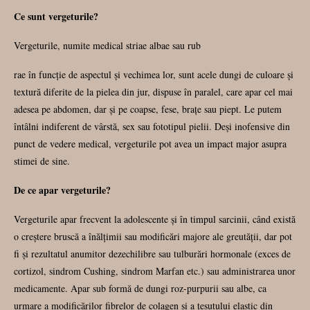
Ce sunt vergeturile?
Vergeturile, numite medical striae albae sau rub
rae în funcție de aspectul și vechimea lor, sunt acele dungi de culoare și
textură diferite de la pielea din jur, dispuse în paralel, care apar cel mai
adesea pe abdomen, dar și pe coapse, fese, brațe sau piept. Le putem
întâlni indiferent de vârstă, sex sau fototipul pielii. Deși inofensive din
punct de vedere medical, vergeturile pot avea un impact major asupra
stimei de sine.
De ce apar vergeturile?
Vergeturile apar frecvent la adolescente și în timpul sarcinii, când există
o creștere bruscă a înălțimii sau modificări majore ale greutății, dar pot
fi și rezultatul anumitor dezechilibre sau tulburări hormonale (exces de
cortizol, sindrom Cushing, sindrom Marfan etc.) sau administrarea unor
medicamente. Apar sub formă de dungi roz-purpurii sau albe, ca
urmare a modificărilor fibrelor de colagen și a țesutului elastic din