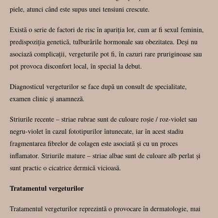
piele, atunci când este supus unei tensiuni crescute.
Există o serie de factori de risc în apariția lor, cum ar fi sexul feminin,
predispoziția genetică, tulburările hormonale sau obezitatea. Deși nu
asociază complicații, vergeturile pot fi, în cazuri rare pruriginoase sau
pot provoca disconfort local, în special la debut.
Diagnosticul vergeturilor se face după un consult de specialitate,
examen clinic și anamneză.
Striurile recente – striae rubrae sunt de culoare roșie / roz-violet sau
negru-violet în cazul fototipurilor întunecate, iar în acest stadiu
fragmentarea fibrelor de colagen este asociată și cu un proces
inflamator. Striurile mature – striae albae sunt de culoare alb perlat și
sunt practic o cicatrice dermică vicioasă.
Tratamentul vergeturilor
Tratamentul vergeturilor reprezintă o provocare în dermatologie, mai