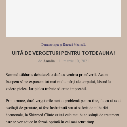
Dermatologie și Estetică Medicală
UITĂ DE VERGETURI PENTRU TOTDEAUNA!
de
Amalia
martie 10, 2021
Sezonul călduros debutează o dată cu venirea primăverii. Acum
începem să ne expunem tot mai multe părți ale corpului, lăsand la
vedere pielea. Iar pielea trebuie să arate impecabil.
Prin urmare, dacă vergeturile sunt o problemă pentru tine, fie ca ai avut
oscilații de greutate, ai fost însărcinată sau ai suferit de tulburări
hormonale, la Skinmed Clinic există cele mai bune soluții de tratament,
care te vor aduce în formă optimă în cel mai scurt timp.