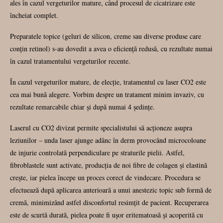
ales în cazul vergeturilor mature, când procesul de cicatrizare este
încheiat complet.
Preparatele topice (geluri de silicon, creme sau diverse produse care
conțin retinol) s-au dovedit a avea o eficiență redusă, cu rezultate numai
în cazul tratamentului vergeturilor recente.
În cazul vergeturilor mature, de elecție, tratamentul cu laser CO2 este
cea mai bună alegere. Vorbim despre un tratament minim invaziv, cu
rezultate remarcabile chiar și după numai 4 ședințe.
Laserul cu CO2 divizat permite specialistului să acționeze asupra
leziunilor – unda laser ajunge adânc în derm provocând microcoloane
de injurie controlată perpendiculare pe straturile pielii. Astfel,
fibroblastele sunt activate, producția de noi fibre de colagen și elastină
crește, iar pielea începe un proces corect de vindecare. Procedura se
efectuează după aplicarea anterioară a unui anestezic topic sub formă de
cremă, minimizând astfel disconfortul resimțit de pacient. Recuperarea
este de scurtă durată, pielea poate fi ușor eritematoasă și acoperită cu