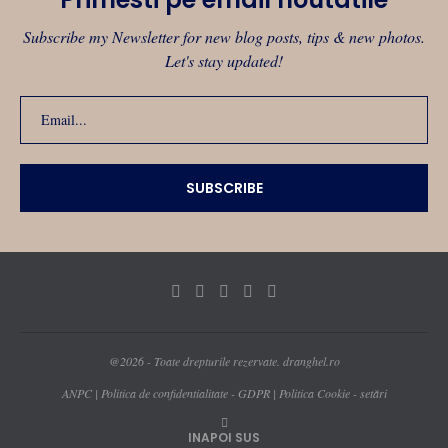
Primesti pe email noutatile
Subscribe my Newsletter for new blog posts, tips & new photos.
Let's stay updated!
@2026 - Toate drepturile rezervate. dranghel.ro
ANPC
|
Politica de confidentialitate - GDPR
|
Politica Cookie - setări