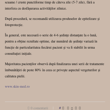
scuame / cruste punctiforme timp de câteva zile (5-7 zile), fără a
interfera cu desfășurarea activităților zilnice.
După procedură, se recomandă utilizarea produselor de epitelizare și
fotoprotecție.
În general, este necesară o serie de 4-6 ședințe distanțate la o lună,
pentru a obține rezultate optime, dar numărul de ședințe variază în
funcție de particularitatea fiecărui pacient și va fi stabilit în urma
consultației inițiale.
Majoritatea pacienților observă după finalizarea unei serii de tratamente
îmbunătățiri de peste 80% în ceea ce privește aspectul vergeturilor și
calitatea pielii.
www.skin-med.ro
0 comentarii
0