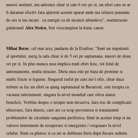
uneori sustinut, ma antrenez chiar si cate 6 ore pe zi, un efort care m-ar
fi daramat efectiv fara ajutorul acestui aparat unde ma relaxez jumatate
de ora si ma incarc cu energie ca de nicaieri altundeva”, marturiseste
Alex Stoica
galateanul
, fost vicecampion la kaiac canoe.
Mihai Berar
, cel mai sexy jandarm de la Exatlon: ”Sunt un impatimit
al sportului, merg la sala chiar si de 5 ori pe saptamana, uneori de doua
ori pe zi. In plus munca mea implica mult efort fizic, tot felul de
antrenamente, multa miscare. Dieta mea este pe baza de proteine si
multe fructe si legume. Singurul rasfat pe care mi-l ofer, chiar daca
trebuie sa fac un efort sa ajung saptamanal in Bucuresti, este terapia cu
vacuum interminent, singura la nivel mondial care ofera atatea
beneficii. Vorbim despre o terapie non-invaziva, fara risc de complicatii
ulterioare, fara durere, care are ca scop prevenirea si tratamentul
problemelor de circulatie sanguina periferica, fiind in acelasi timp si un
valoros instrument de recuperare si energizare / oxigenare la nivel
celular. Simt ca plutesc si ca mi se dubleaza forta dupa fiecare sedinta