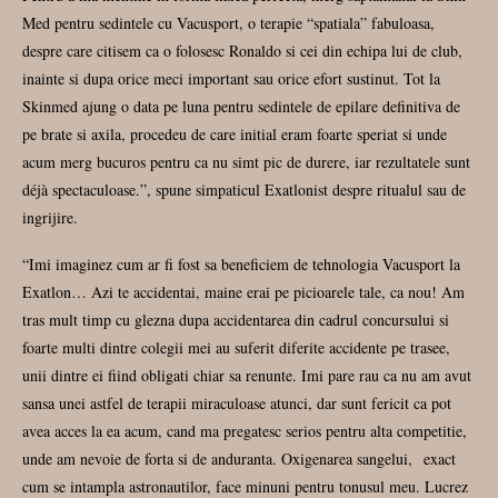
Med pentru sedintele cu Vacusport, o terapie “spatiala” fabuloasa,
despre care citisem ca o folosesc Ronaldo si cei din echipa lui de club,
inainte si dupa orice meci important sau orice efort sustinut. Tot la
Skinmed ajung o data pe luna pentru sedintele de epilare definitiva de
pe brate si axila, procedeu de care initial eram foarte speriat si unde
acum merg bucuros pentru ca nu simt pic de durere, iar rezultatele sunt
déjà spectaculoase.”, spune simpaticul Exatlonist despre ritualul sau de
ingrijire.
“Imi imaginez cum ar fi fost sa beneficiem de tehnologia Vacusport la
Exatlon… Azi te accidentai, maine erai pe picioarele tale, ca nou! Am
tras mult timp cu glezna dupa accidentarea din cadrul concursului si
foarte multi dintre colegii mei au suferit diferite accidente pe trasee,
unii dintre ei fiind obligati chiar sa renunte. Imi pare rau ca nu am avut
sansa unei astfel de terapii miraculoase atunci, dar sunt fericit ca pot
avea acces la ea acum, cand ma pregatesc serios pentru alta competitie,
unde am nevoie de forta si de anduranta. Oxigenarea sangelui, exact
cum se intampla astronautilor, face minuni pentru tonusul meu. Lucrez