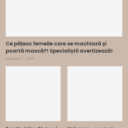
Ce pățesc femeile care se machiază și
poartă mască?! Specialiștii avertizează!
noiembrie 7, 2020