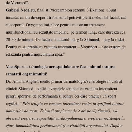
de Vacumed”.
Gabriel Nedelcu
, finalist (vicecampion sezonul 3 Exatlon): „Sunt
incantat ca am descoperit tratamentul potrivit pielii mele, atat facial, cat
si corporal. Oxygeneo imi place pentru ca este un tratament
multifunctional, cu rezultate imediate, pe termen lung, care dureaza cca
20-30 de minute. De fiecare data cand merg la Skinmed, merg la rasfat.
Pentru ca si terapia cu vacuum intermitent – Vacusport – este extrem de
relaxanta pentru musculatura mea.”
VacuSport – tehnologia aerospatiala care face minuni asupra
sanatatii organismului!
Dr. Amalia Anghel, medic primar dermatologie/venerologie in cadrul
clinicii Skinmed, explica avantajele terapiei cu vacuum intermitent
pentru sportivii de performanta si pentru cei care practica un sport
regulat:
“Prin terapia cu vacuum intermitent venim in sprijinul tuturor
iubitorilor de sport.
Folosită profilactic de 2 ori pe săptămână, s-a
observat creșterea capacității cardio-pulmonare, creșterea rezistenței la
efort, îmbunătățirea performanței și a vitalității organismului. După o