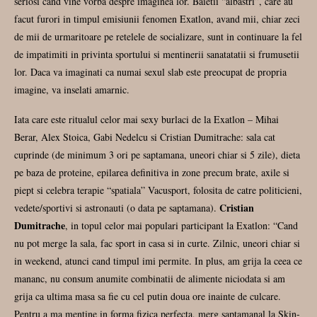
seriosi cand vine vorba despre imaginea lor. Baietii “albastri”, care au
facut furori in timpul emisiunii fenomen Exatlon, avand mii, chiar zeci
de mii de urmaritoare pe retelele de socializare, sunt in continuare la fel
de impatimiti in privinta sportului si mentinerii sanatatatii si frumusetii
lor. Daca va imaginati ca numai sexul slab este preocupat de propria
imagine, va inselati amarnic.
Iata care este ritualul celor mai sexy burlaci de la Exatlon – Mihai
Berar, Alex Stoica, Gabi Nedelcu si Cristian Dumitrache: sala cat
cuprinde (de minimum 3 ori pe saptamana, uneori chiar si 5 zile), dieta
pe baza de proteine, epilarea definitiva in zone precum brate, axile si
piept si celebra terapie “spatiala” Vacusport, folosita de catre politicieni,
Cristian
vedete/sportivi si astronauti (o data pe saptamana).
Dumitrache
, in topul celor mai populari participant la Exatlon: “Cand
nu pot merge la sala, fac sport in casa si in curte. Zilnic, uneori chiar si
in weekend, atunci cand timpul imi permite. In plus, am grija la ceea ce
mananc, nu consum anumite combinatii de alimente niciodata si am
grija ca ultima masa sa fie cu cel putin doua ore inainte de culcare.
Pentru a ma mentine in forma fizica perfecta, merg saptamanal la Skin-