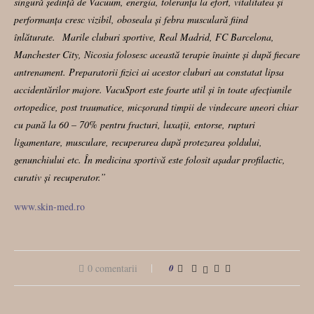
singură ședință de Vacuum, energia, toleranța la efort, vitalitatea și
performanța cresc vizibil, oboseala și febra musculară fiind
înlăturate. Marile cluburi sportive, Real Madrid, FC Barcelona,
Manchester City, Nicosia folosesc această terapie înainte și după fiecare
antrenament. Preparatorii fizici ai acestor cluburi au constatat lipsa
accidentărilor majore. VacuSport este foarte util și în toate afecțiunile
ortopedice, post traumatice, micșorand timpii de vindecare uneori chiar
cu pană la 60 – 70% pentru fracturi, luxații, entorse, rupturi
ligamentare, musculare, recuperarea după protezarea șoldului,
genunchiului etc. În medicina sportivă este folosit așadar profilactic,
curativ și recuperator.
”
www.skin-med.ro
0 comentarii
0