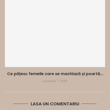
Ce pățesc femeile care se machiază și poartă...
noiembrie 7, 2020
LASA UN COMENTARIU