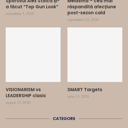
Sportivul Alex Stoica și-
Melasma – cea mai
a făcut “Top Gun Look”
răspandită afecțiune
post-sezon cald
octombrie 7, 2020
septembrie 22, 2020
VISIONARISM vs
SMART Targets
LEADERSHIP clasic
iulie 13, 2020
august 13, 2020
CATEGORII